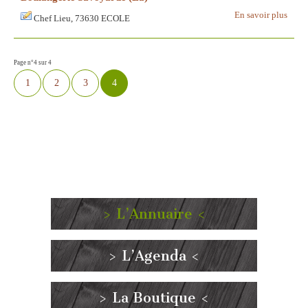
En savoir plus
Chef Lieu, 73630 ECOLE
Page n°4 sur 4
1
2
3
4
> L’Annuaire <
> L’Agenda <
> La Boutique <