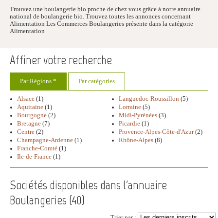
Trouvez une boulangerie bio proche de chez vous grâce à notre annuaire
national de boulangerie bio. Trouvez toutes les annonces concernant
Alimentation Les Commerces Boulangeries présente dans la catégorie
Alimentation
Affiner votre recherche
Par Régions *
Par catégories
Alsace
(1)
Languedoc-Roussillon
(5)
Aquitaine
(1)
Lorraine
(5)
Bourgogne
(2)
Midi-Pyrénées
(3)
Bretagne
(7)
Picardie
(1)
Centre
(2)
Provence-Alpes-Côte-d'Azur
(2)
Champagne-Ardenne
(1)
Rhône-Alpes
(8)
Franche-Comté
(1)
Ile-de-France
(1)
Sociétés disponibles dans l'annuaire
Boulangeries (
40
)
Trier par :