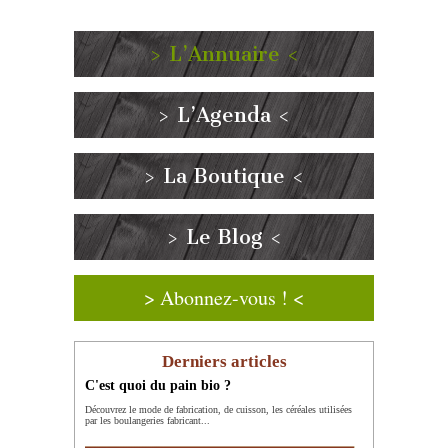
> L’Annuaire <
> L’Agenda <
> La Boutique <
> Le Blog <
> Abonnez-vous ! <
Derniers articles
C'est quoi du pain bio ?
Découvrez le mode de fabrication, de cuisson, les céréales utilisées
par les boulangeries fabricant...