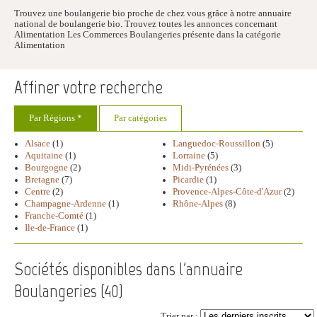
Trouvez une boulangerie bio proche de chez vous grâce à notre annuaire
national de boulangerie bio. Trouvez toutes les annonces concernant
Alimentation Les Commerces Boulangeries présente dans la catégorie
Alimentation
Affiner votre recherche
Par Régions *
Par catégories
Alsace
(1)
Languedoc-Roussillon
(5)
Aquitaine
(1)
Lorraine
(5)
Bourgogne
(2)
Midi-Pyrénées
(3)
Bretagne
(7)
Picardie
(1)
Centre
(2)
Provence-Alpes-Côte-d'Azur
(2)
Champagne-Ardenne
(1)
Rhône-Alpes
(8)
Franche-Comté
(1)
Ile-de-France
(1)
Sociétés disponibles dans l'annuaire
Boulangeries (
40
)
Trier par :