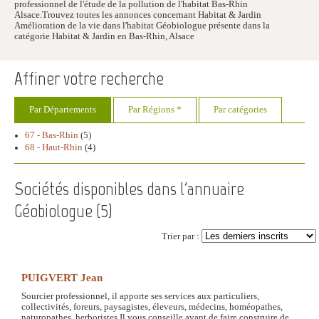
professionnel de l'étude de la pollution de l'habitat Bas-Rhin
Alsace.Trouvez toutes les annonces concernant Habitat & Jardin
Amélioration de la vie dans l'habitat Géobiologue présente dans la
catégorie Habitat & Jardin en Bas-Rhin, Alsace
Affiner votre recherche
Par Départements
Par Régions *
Par catégories
67 - Bas-Rhin
(5)
68 - Haut-Rhin
(4)
Sociétés disponibles dans l'annuaire
Géobiologue (
5
)
Trier par :
PUIGVERT Jean
Sourcier professionnel, il apporte ses services aux particuliers,
collectivités, foreurs, paysagistes, éleveurs, médecins, homéopathes,
naturopathes, herboristes.Il vous conseille avant de faire construire de