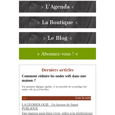
> L’Agenda <
> La Boutique <
> Le Blog <
> Abonnez-vous ! <
Derniers articles
Comment réduire les ondes wifi dans une
maison ?
Par quelques réglages rapides, il est possible de se protéger des
ondes wifi de sa Free Box
Lire la suite
LA GEOBIOLOGIE : Un facteur de Santé
PUBLIQUE
Une maison pour bien vivre, grâce à la géobiologie