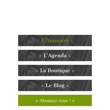
> L’Annuaire <
> L’Agenda <
> La Boutique <
> Le Blog <
> Abonnez-vous ! <