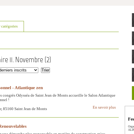
r catégories
ire 11. Novembre (
2
)
onnel - Atlantique zen
s congrès Odysséa de Saint Jean de Monts accueille le Salon Atlantique
nnel !
En savoir plus
er, 85160 Saint Jean de Monts
Fes
 Renouvelables
Orga
ALIM
ne démarche plus responsable en matière de construction et/ou