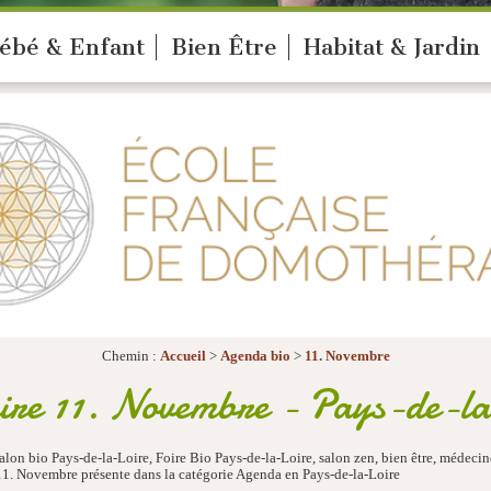
ébé & Enfant
Bien Être
Habitat & Jardin
Chemin :
Accueil
>
Agenda bio
>
11. Novembre
re 11. Novembre - Pays-de-l
lon bio Pays-de-la-Loire, Foire Bio Pays-de-la-Loire, salon zen, bien être, médecin
11. Novembre présente dans la catégorie Agenda en Pays-de-la-Loire