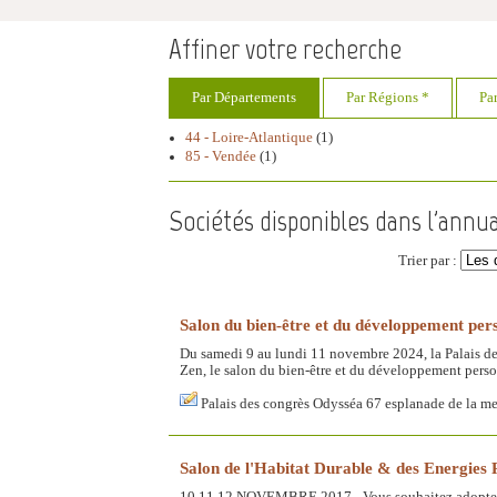
Affiner votre recherche
Par Départements
Par Régions *
Pa
44 - Loire-Atlantique
(1)
85 - Vendée
(1)
Sociétés disponibles dans l'annua
Trier par :
Salon du bien-être et du développement pers
Du samedi 9 au lundi 11 novembre 2024, la Palais de
Zen, le salon du bien-être et du développement perso
Palais des congrès Odysséa 67 esplanade de la m
Salon de l'Habitat Durable & des Energies
10.11.12 NOVEMBRE 2017 - Vous souhaitez adopter u