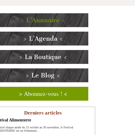
> L’Annuaire <
> L’Agenda <
> La Boutique <
> Le Blog <
> Abonnez-vous ! <
Derniers articles
tival Alimenterre
nisé chaque année du 15 octobre au 30 novembre, le Festival
ENTERRE est un évènement...