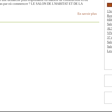
z pas par où commencer ? LE SALON DE L'HABITAT ET DE LA
13e
En savoir plus
Ren
édi
Sal
AL
VIV
37 
Sal
Sal
Les