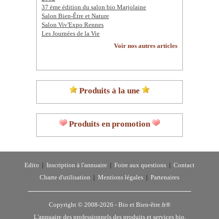
37 ème édition du salon bio Marjolaine
Salon Bien-Être et Nature
Salon Viv'Expo Rennes
Les Journées de la Vie
Voir nos autres articles
Produits à la une
Produits en promotion
Edito
|
Inscription à l'annuaire
|
Foire aux questions
|
Contact
Charte d'utilisation
|
Mentions légales
|
Partenaires
Copyright © 2008-2026 -
Bio et Bien-être.fr®
L'annuaire des professionnels des produits et services bio,