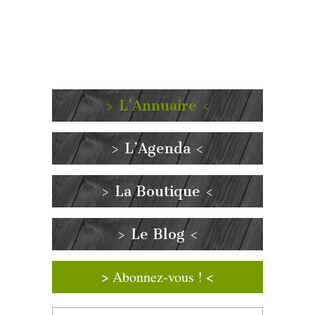
> L’Annuaire <
> L’Agenda <
> La Boutique <
> Le Blog <
> Abonnez-vous ! <