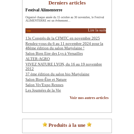
Derniers articles
Festival Alimenterre
Organisé chaque année du 15 octobre au 30 novembre, le Festival
ALIMENTERRE est un évènement...
Lire la suite
13e Congrès de la CFMTC en novembre 2025
Rendez-vous du 6 au 11 novembre 2024 pour la
48ème édition du salon Marjolaine !
Salon Bien Etre des Lys à Versailles
ALTER-AGRO
VIVEZ NATURE LYON, du 16 au 19 novembre
2012
37 ème édition du salon bio Marjolaine
Salon Bien-Être et Nature
Salon Viv'Expo Rennes
Les Journées de la Vie
Voir nos autres articles
Produits à la une