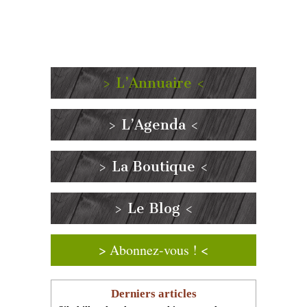
> L’Annuaire <
> L’Agenda <
> La Boutique <
> Le Blog <
> Abonnez-vous ! <
Derniers articles