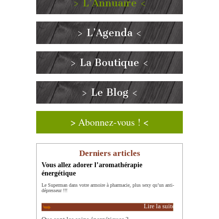
> L’Annuaire <
> L’Agenda <
> La Boutique <
> Le Blog <
> Abonnez-vous ! <
Derniers articles
Vous allez adorer l’aromathérapie
énergétique
Le Superman dans votre armoire à pharmacie, plus sexy qu’un anti-
dépresseur !!!
Lire la suite