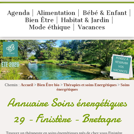
Agenda
Alimentation
Bébé & Enfant
Bien Être
Habitat & Jardin
Mode éthique
Vacances
Chemin :
Accueil
>
Bien Être bio
>
Thérapies et soins Energétiques
>
Soins
énergétiques
Annuaire Soins énergétiques
29 - Finistère - Bretagne
Trouvez un thérapeute en soins énergétiques près de chez vous Finistère