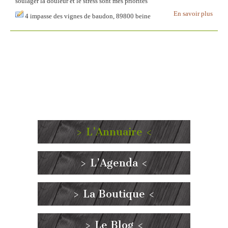
soulager la douleur et le stress sont mes priorités
En savoir plus
4 impasse des vignes de baudon, 89800 beine
> L’Annuaire <
> L’Agenda <
> La Boutique <
> Le Blog <