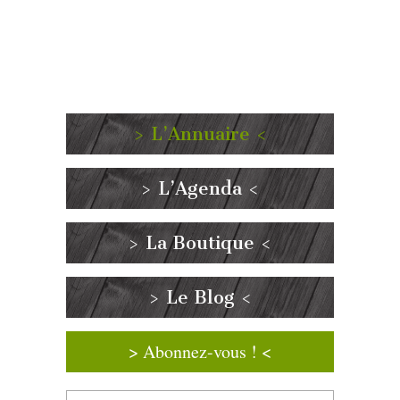
> L’Annuaire <
> L’Agenda <
> La Boutique <
> Le Blog <
> Abonnez-vous ! <