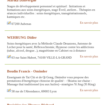
Marika Dauvergne
Stages de développement personnel et spirituel : Initiations et
formations aux soins énergétiques, stage Éveil, ateliers... Thérapies en
séances individuelles : soins énergétiques, transgénérationnels,
karmiques etc.
En savoir plus
07200 Aubenas
WEHRUNG Didier
Soins énergétiques avec la Méthode Claude Desarzens, Antenne de
Lecher pour la santé, Réflexochromie, Hypnose contre les addictions
(tabac, alcool, drogue...), magnétisme en Cabinet ou à distance
En savoir plus
63 rue Saint Hubert, 74100 VILLE-LA-GRAND
Boudin Francis - Omindor
Enseignant de Tai Chi et de Qi Gong, Omindor vous propose des
prestations d'énergétique chinoise de qualité : - Shiatsu sur chaise -
Massage thaï traditionnel (ou aux huiles) - stratégies Yi Jing (Yi King)
En savoir plus
58 rue de l'Abondance, 69003 Lyon
Busiakiewicz-Thomas Richard