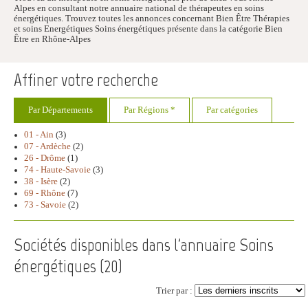
Alpes en consultant notre annuaire national de thérapeutes en soins
énergétiques. Trouvez toutes les annonces concernant Bien Être Thérapies
et soins Energétiques Soins énergétiques présente dans la catégorie Bien
Être en Rhône-Alpes
Affiner votre recherche
Par Départements
Par Régions *
Par catégories
01 - Ain
(3)
07 - Ardèche
(2)
26 - Drôme
(1)
74 - Haute-Savoie
(3)
38 - Isère
(2)
69 - Rhône
(7)
73 - Savoie
(2)
Sociétés disponibles dans l'annuaire Soins
énergétiques (
20
)
Trier par :