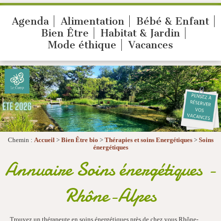
Agenda
Alimentation
Bébé & Enfant
Bien Être
Habitat & Jardin
Mode éthique
Vacances
Chemin :
Accueil
>
Bien Être bio
>
Thérapies et soins Energétiques
>
Soins
énergétiques
Annuaire Soins énergétiques -
Rhône-Alpes
Trouvez un thérapeute en soins énergétiques près de chez vous Rhône-