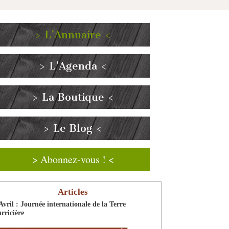
> L’Annuaire <
> L’Agenda <
> La Boutique <
> Le Blog <
> Abonnez-vous ! <
Articles
Avril : Journée internationale de la Terre
rricière