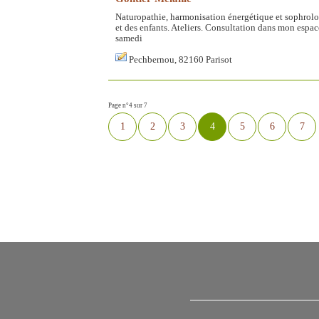
Naturopathie, harmonisation énergétique et sophrolo
et des enfants. Ateliers. Consultation dans mon espac
samedi
Pechbernou, 82160 Parisot
Page n°4 sur 7
1
2
3
4
5
6
7