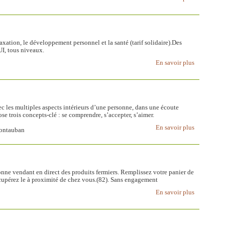
xation, le développement personnel et la santé (tarif solidaire).Des
I, tous niveaux.
En savoir plus
c les multiples aspects intérieurs d’une personne, dans une écoute
e trois concepts-clé : se comprendre, s’accepter, s’aimer.
En savoir plus
Montauban
ne vendant en direct des produits fermiers. Remplissez votre panier de
récupérez le à proximité de chez vous.(82). Sans engagement
En savoir plus