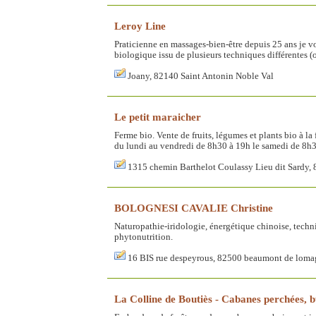
Leroy Line
Praticienne en massages-bien-être depuis 25 ans je v
biologique issu de plusieurs techniques différentes (o
Joany, 82140 Saint Antonin Noble Val
Le petit maraicher
Ferme bio. Vente de fruits, légumes et plants bio à la 
du lundi au vendredi de 8h30 à 19h le samedi de 8h30
1315 chemin Barthelot Coulassy Lieu dit Sardy,
BOLOGNESI CAVALIE Christine
Naturopathie-iridologie, énergétique chinoise, techn
phytonutrition.
16 BIS rue despeyrous, 82500 beaumont de lom
La Colline de Boutiès - Cabanes perchées, bu