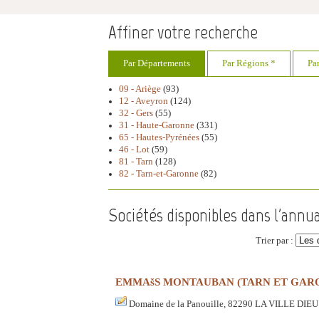
Affiner votre recherche
Par Départements
Par Régions *
Pa
09 - Ariège
(93)
12 - Aveyron
(124)
32 - Gers
(55)
31 - Haute-Garonne
(331)
65 - Hautes-Pyrénées
(55)
46 - Lot
(59)
81 - Tarn
(128)
82 - Tarn-et-Garonne
(82)
Sociétés disponibles dans l'annua
Trier par :
EMMAšS MONTAUBAN (TARN ET GAR
Domaine de la Panouille, 82290 LA VILLE DI