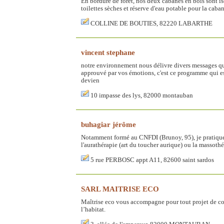
En bordure de forêt, nos deux cabanes en bois sont i
toilettes sèches et réserve d'eau potable pour la caban
COLLINE DE BOUTIES, 82220 LABARTHE
vincent stephane
notre environnement nous délivre divers messages que 
approuvé par vos émotions, c'est ce programme qui es
devien
10 impasse des lys, 82000 montauban
buhagiar jérôme
Notamment formé au CNFDI (Brunoy, 95), je pratique u
l'aurathérapie (art du toucher aurique) ou la massoth
5 rue PERBOSC appt A11, 82600 saint sardos
SARL MAITRISE ECO
Maîtrise eco vous accompagne pour tout projet de co
l’habitat.