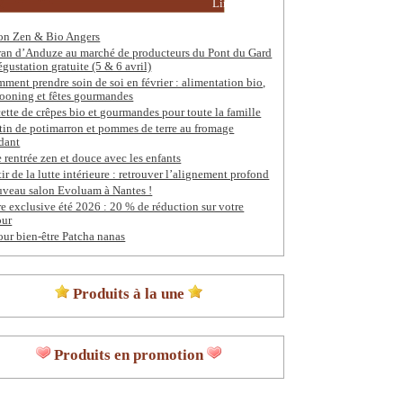
Lire la suite
on Zen & Bio Angers
ran d’Anduze au marché de producteurs du Pont du Gard
égustation gratuite (5 & 6 avril)
ment prendre soin de soi en février : alimentation bio,
ooning et fêtes gourmandes
ette de crêpes bio et gourmandes pour toute la famille
tin de potimarron et pommes de terre au fromage
dant
 rentrée zen et douce avec les enfants
tir de la lutte intérieure : retrouver l’alignement profond
veau salon Evoluam à Nantes !
re exclusive été 2026 : 20 % de réduction sur votre
our
our bien-être Patcha nanas
Produits à la une
Produits en promotion