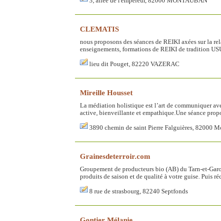
3, allée de l'empereur, 82000 MONTAUBAN
CLEMATIS
nous proposons des séances de REIKI axées sur la rela
enseignements, formations de REIKI de tradition USU
lieu dit Pouget, 82220 VAZERAC
Mireille Housset
La médiation holistique est l’art de communiquer ave
active, bienveillante et empathique.Une séance propos
3890 chemin de saint Pierre Falguières, 82000 
Grainesdeterroir.com
Groupement de producteurs bio (AB) du Tarn-et-Garon
produits de saison et de qualité à votre guise. Puis 
8 rue de strasbourg, 82240 Septfonds
Gontier Mélanie