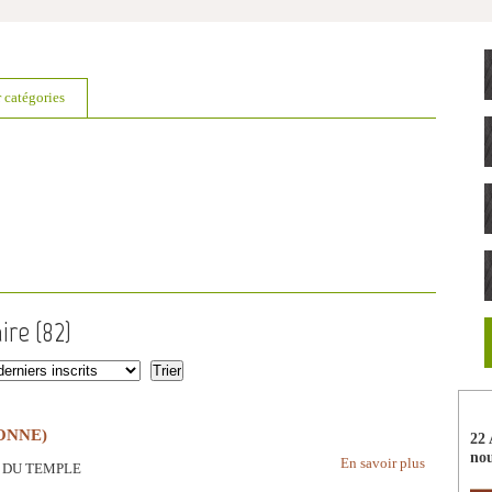
r catégories
ire (
82
)
ONNE)
22 
nou
En savoir plus
EU DU TEMPLE