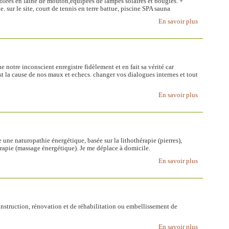
solées en laine de mouton,équipées de lampes solaires et bougies. +
e. sur le site, court de tennis en terre battue, piscine SPA sauna
En savoir plus
notre inconscient enregistre fidèlement et en fait sa vérité car
t la cause de nos maux et echecs. changer vos dialogues internes et tout
En savoir plus
ne naturopathie énergétique, basée sur la lithothérapie (pierres),
érapie (massage énergétique). Je me déplace à domicile.
En savoir plus
nstruction, rénovation et de réhabilitation ou embellissement de
En savoir plus