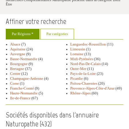
Médecines Complémentaires Naturopathe présente dans la catégorie Bien
Être
Affiner votre recherche
Par Régions *
Par catégories
Alsace
(7)
Languedoc-Roussillon
(11)
Aquitaine
(24)
Limousin
(1)
Auvergne
(9)
Lorraine
(13)
Basse-Normandie
(4)
Midi-Pyrénées
(36)
Bourgogne
(9)
Nord-Pas-De-Calais
(14)
Bretagne
(37)
Outre-Mer
(11)
Centre
(12)
Pays-de-la-Loire
(23)
Champagne-Ardenne
(4)
Picardie
(6)
Corse
(1)
Poitou-Charentes
(20)
Franche-Comté
(9)
Provence-Alpes-Côte-d'Azur
(49)
Haute-Normandie
(5)
Rhône-Alpes
(60)
Ile-de-France
(67)
Sociétés disponibles dans l'annuaire
Naturopathe (
432
)