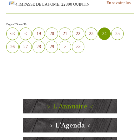
En savoir plus
4,IMPASSE DE LA POME, 22800 QUINTIN
Page n°24 sur 36
<<
<
19
20
21
22
23
24
25
26
27
28
29
>
>>
> L’Annuaire <
> L’Agenda <