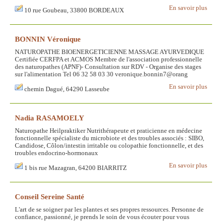
En savoir plus
10 rue Goubeau, 33800 BORDEAUX
BONNIN Véronique
NATUROPATHE BIOENERGETICIENNE MASSAGE AYURVEDIQUE
Certifiée CERFPA et ACMOS Membre de l'association professionnelle
des naturopathes (APNF)- Consultation sur RDV - Organise des stages
sur l'alimentation Tel 06 32 58 03 30 veronique.bonnin7@orang
En savoir plus
chemin Dagué, 64290 Lasseube
Nadia RASAMOELY
Naturopathe Heilpraktiker Nutrithérapeute et praticienne en médecine
fonctionnelle spécialiste du microbiote et des troubles associés : SIBO,
Candidose, Côlon/intestin irritable ou colopathie fonctionnelle, et des
troubles endocrino-hormonaux
En savoir plus
1 bis rue Mazagran, 64200 BIARRITZ
Conseil Sereine Santé
L'art de se soigner par les plantes et ses propres ressources. Personne de
confiance, passionné, je prends le soin de vous écouter pour vous