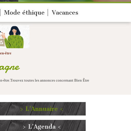
Mode éthique
Vacances
en-être
tagne
n-être.Trouvez toutes les annonces concernant Bien Être
> L’Annuaire <
> L’Agenda <