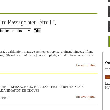
aire Massage bien-être (
15
)
lifornien, massage assis en entreprise, drainant minceur, liftant
ns, réflexologie thaïe.Soin jambes et pieds, soin du visage, acupressure
Que
En savoir plus
Ne p
La 
R TABLE,MASSAGE AUX PIERRES CHAUDES RELAXINESIE
KU 
RE ANIMATION DE GROUPE
En savoir plus
ESERT