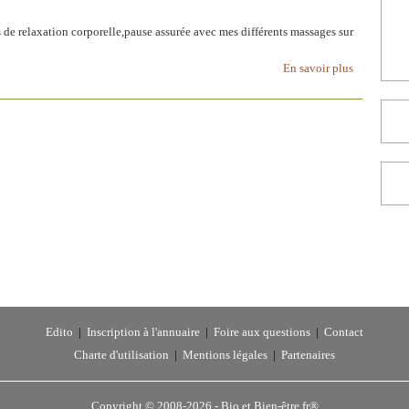
s de relaxation corporelle,pause assurée avec mes différents massages sur
En savoir plus
Edito
|
Inscription à l'annuaire
|
Foire aux questions
|
Contact
Charte d'utilisation
|
Mentions légales
|
Partenaires
Copyright © 2008-2026 -
Bio et Bien-être.fr®