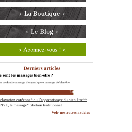
> La Boutique <
> Le Blog <
> Abonnez-vous ! <
Derniers articles
 sont les massages bien-être ?
as confondre massage thérapeutique et massage de bien-être
Lire la suite
relaxation coréenne* ou l’apprentissage du bien-être**
NYE, le massage* tibétain traditionnel
Voir nos autres articles