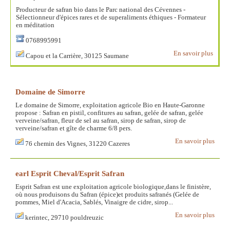
Producteur de safran bio dans le Parc national des Cévennes -
Sélectionneur d'épices rares et de superaliments éthiques - Formateur
en méditation
0768995991
En savoir plus
Capou et la Carrière, 30125 Saumane
Domaine de Simorre
Le domaine de Simorre, exploitation agricole Bio en Haute-Garonne
propose : Safran en pistil, confitures au safran, gelée de safran, gelée
verveine/safran, fleur de sel au safran, sirop de safran, sirop de
verveine/safran et gîte de charme 6/8 pers.
En savoir plus
76 chemin des Vignes, 31220 Cazeres
earl Esprit Cheval/Esprit Safran
Esprit Safran est une exploitation agricole biologique,dans le finistère,
où nous produisons du Safran (épice)et produits safranés (Gelée de
pommes, Miel d'Acacia, Sablés, Vinaigre de cidre, sirop...
En savoir plus
kerintec, 29710 pouldreuzic