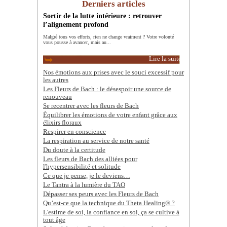
Derniers articles
Sortir de la lutte intérieure : retrouver
l’alignement profond
Malgré tous vos efforts, rien ne change vraiment ? Votre volonté
vous pousse à avancer, mais au...
Lire la suite
Nos émotions aux prises avec le souci excessif pour
les autres
Les Fleurs de Bach : le désespoir une source de
renouveau
Se recentrer avec les fleurs de Bach
Équilibrer les émotions de votre enfant grâce aux
élixirs floraux
Respirer en conscience
La respiration au service de notre santé
Du doute à la certitude
Les fleurs de Bach des alliées pour
l'hypersensibilité et solitude
Ce que je pense, je le deviens…
Le Tantra à la lumière du TAO
Dépasser ses peurs avec les Fleurs de Bach
Qu’est-ce que la technique du Theta Healing® ?
L'estime de soi, la confiance en soi, ça se cultive à
tout âge