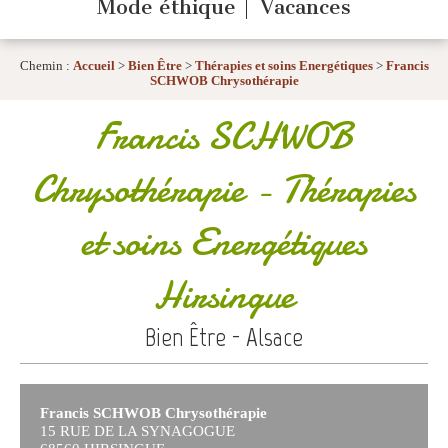
Mode éthique
Vacances
Chemin :
Accueil
>
Bien Être
>
Thérapies et soins Energétiques
>
Francis
SCHWOB Chrysothérapie
Francis SCHWOB
Chrysothérapie
- Thérapies
et soins Energétiques
Hirsingue
Bien Être - Alsace
Francis SCHWOB Chrysothérapie
15 RUE DE LA SYNAGOGUE