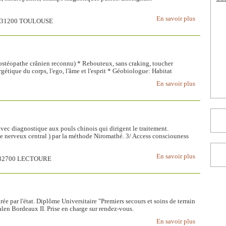
En savoir plus
ud, 31200 TOULOUSE
ostéopathe crânien reconnu) * Rebouteux, sans craking, toucher
tique du corps, l'ego, l'âme et l'esprit * Géobiologue: Habitat
En savoir plus
vec diagnostique aux pouls chinois qui dirigent le traitement.
ème nerveux central ) par la méthode Niromathé. 3/ Access consciouness
En savoir plus
e, 32700 LECTOURE
ée par l'état. Diplôme Universitaire "Premiers secours et soins de terrain
alen Bordeaux II. Prise en charge sur rendez-vous.
En savoir plus