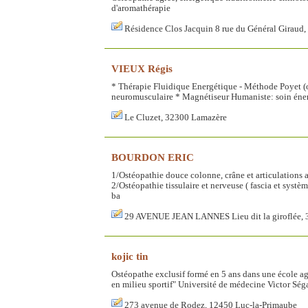
d'aromathérapie
Résidence Clos Jacquin 8 rue du Général Gira
VIEUX Régis
* Thérapie Fluidique Energétique - Méthode Poyet (
neuromusculaire * Magnétiseur Humaniste: soin énergé
Le Cluzet, 32300 Lamazère
BOURDON ERIC
1/Ostéopathie douce colonne, crâne et articulations a
2/Ostéopathie tissulaire et nerveuse ( fascia et syst
ba
29 AVENUE JEAN LANNES Lieu dit la giroflé
kojic tin
Ostéopathe exclusif formé en 5 ans dans une école agr
en milieu sportif" Université de médecine Victor Ség
273 avenue de Rodez, 12450 Luc-la-Primaube