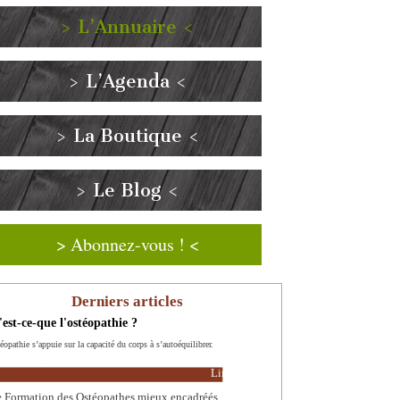
> L’Annuaire <
> L’Agenda <
> La Boutique <
> Le Blog <
> Abonnez-vous ! <
Derniers articles
est-ce-que l'ostéopathie ?
éopathie s’appuie sur la capacité du corps à s’autoéquilibrer.
Lire la suite
 Formation des Ostéopathes mieux encadréés