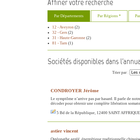
Affiner votre recherche
Par Départements
Par Régions *
Pa
12 - Aveyron
(2)
32 - Gers
(2)
31 - Haute-Garonne
(2)
81 - Tarn
(1)
Sociétés disponibles dans l'annu
Trier par :
CONDROYER Jérôme
Le symptôme n’arrive pas par hasard. Il parle de notre h
décoder pour obtenir une complète libération somato-
5 Bd de la République, 12400 SAINT AFFRIQUE
astier vincent
Ostéopathe agréé, énergétique traditionnelle chinoi