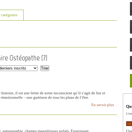
r catégories
aire Ostéopathe (
7
)
istoire, il est une lettre de notre inconscient qu’il s’agit de lire et
émotionnelle – une guérison de tous les plans de l’être.
En savoir plus
Qu'
L’ost
se, naturopathie, champs magnétiques pulsés. Enseignant
Une