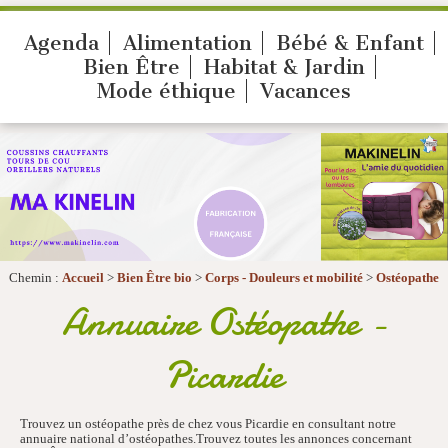
Agenda
Alimentation
Bébé & Enfant
Bien Être
Habitat & Jardin
Mode éthique
Vacances
Chemin :
Accueil
>
Bien Être bio
>
Corps - Douleurs et mobilité
>
Ostéopathe
Annuaire Ostéopathe -
Picardie
Trouvez un ostéopathe près de chez vous Picardie en consultant notre
annuaire national d’ostéopathes.Trouvez toutes les annonces concernant