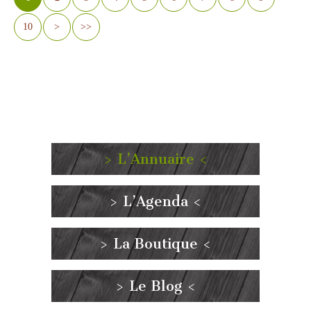
10
>
>>
> L’Annuaire <
> L’Agenda <
> La Boutique <
> Le Blog <