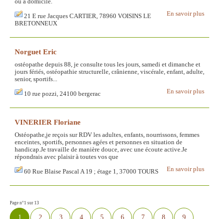
ou à domicile.
En savoir plus
21 E rue Jacques CARTIER, 78960 VOISINS LE
BRETONNEUX
Norguet Eric
ostéopathe depuis 88, je consulte tous les jours, samedi et dimanche et
jours fériés, ostéopathie structurelle, crânienne, viscérale, enfant, adulte,
senior, sportifs...
En savoir plus
10 rue pozzi, 24100 bergerac
VINERIER Floriane
Ostéopathe,je reçois sur RDV les adultes, enfants, nourrissons, femmes
enceintes, sportifs, personnes agées et personnes en situation de
handicap.Je travaille de manière douce, avec une écoute active.Je
répondrais avec plaisir à toutes vos que
En savoir plus
60 Rue Blaise Pascal A 19 ; étage 1, 37000 TOURS
Page n°1 sur 13
1
2
3
4
5
6
7
8
9