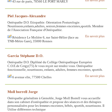
En savoir plus
43 rue de paris, 78560 LE PORT MARLY
Piel Jacques-Alexandre
Ostéopathe D.O. Etiopathie. Orientation Posturologie.
Nourrissons,enfants,adultes, seniors,femmes enceintes,sportifs. Membre
de l'Association Française d'Ostéopathie.
En savoir plus
Résidence Le Molière 6, rue Saint-Hélier (face au
TNB-Métro Gare), 35000 Rennes
Garcia Stéphane D.O.
Ostéopathe D.O. Diplômé du Collège Ostéopathique Européen
C.O.E.de Cergy(75) Je vous reçoit sur rendez vous. Ostéopathie
fonctionnelle, nourrissons, enfants, adultes, femmes enceintes, sportifs.
En savoir plus
6 avenue elie, 77500 Chelles
Moll borrell Jorge
Ostéopathe généraliste à Grenoble, Jorge Moll Borrell vous accueille
dans son cabinet d'ostéopathie et propose des séances et des thérapies
personnalisées pour les femmes enceintes, bébés, sportifs, nourrissons. Il
Utilise différentes technique