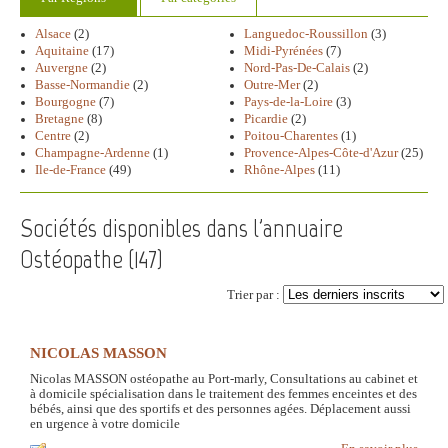
Alsace
(2)
Languedoc-Roussillon
(3)
Aquitaine
(17)
Midi-Pyrénées
(7)
Auvergne
(2)
Nord-Pas-De-Calais
(2)
Basse-Normandie
(2)
Outre-Mer
(2)
Bourgogne
(7)
Pays-de-la-Loire
(3)
Bretagne
(8)
Picardie
(2)
Centre
(2)
Poitou-Charentes
(1)
Champagne-Ardenne
(1)
Provence-Alpes-Côte-d'Azur
(25)
Ile-de-France
(49)
Rhône-Alpes
(11)
Sociétés disponibles dans l'annuaire
Ostéopathe (
147
)
Trier par :
NICOLAS MASSON
Nicolas MASSON ostéopathe au Port-marly, Consultations au cabinet et
à domicile spécialisation dans le traitement des femmes enceintes et des
bébés, ainsi que des sportifs et des personnes agées. Déplacement aussi
en urgence à votre domicile