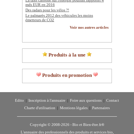
La taxe carbone sur l'énergie pourrait rapporter 4
mds EUR en 2016
Des radars pour les vélos ?!
Le palmarès 2012 des véhicules les moins
émetteurs de CO2
Voir nos autres articles
Produits à la une
Produits en promotion
Edito
|
Inscription à l'annuaire
|
Foire aux questions
|
Contact
Charte d'utilisation
|
Mentions légales
|
Partenaires
Copyright © 2008-2026 -
Bio et Bien-être.fr®
L'annuaire des professionnels des produits et services bio,