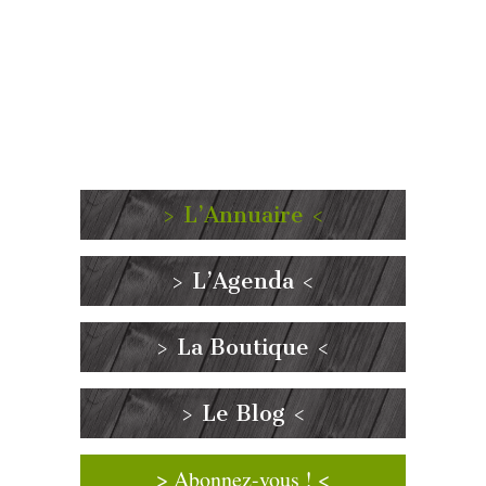
> L’Annuaire <
> L’Agenda <
> La Boutique <
> Le Blog <
> Abonnez-vous ! <