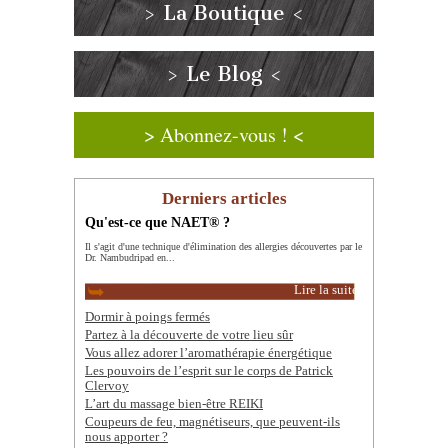
> La Boutique <
> Le Blog <
> Abonnez-vous ! <
Derniers articles
Qu'est-ce que NAET® ?
Il s'agit d'une technique d'élimination des allergies découvertes par le
Dr. Nambudripad en...
Lire la suite
Dormir à poings fermés
Partez à la découverte de votre lieu sûr
Vous allez adorer l’aromathérapie énergétique
Les pouvoirs de l’esprit sur le corps de Patrick
Clervoy
L’art du massage bien-être REIKI
Coupeurs de feu, magnétiseurs, que peuvent-ils
nous apporter ?