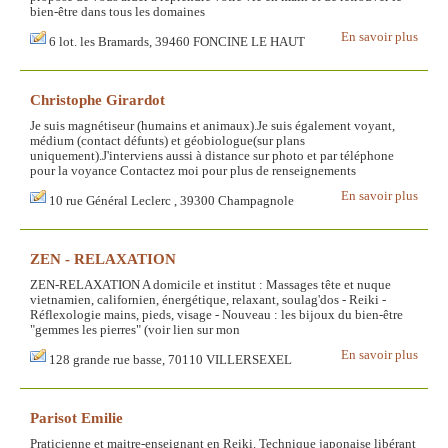
bien-être dans tous les domaines
En savoir plus
6 lot. les Bramards, 39460 FONCINE LE HAUT
Christophe Girardot
Je suis magnétiseur (humains et animaux).Je suis également voyant,
médium (contact défunts) et géobiologue(sur plans
uniquement).J'interviens aussi à distance sur photo et par téléphone
pour la voyance Contactez moi pour plus de renseignements
En savoir plus
10 rue Général Leclerc , 39300 Champagnole
ZEN - RELAXATION
ZEN-RELAXATION A domicile et institut : Massages tête et nuque
vietnamien, californien, énergétique, relaxant, soulag'dos - Reiki -
Réflexologie mains, pieds, visage - Nouveau : les bijoux du bien-être
"gemmes les pierres" (voir lien sur mon
En savoir plus
128 grande rue basse, 70110 VILLERSEXEL
Parisot Emilie
Praticienne et maitre-enseignant en Reiki. Techniqu­e japonaise libérant