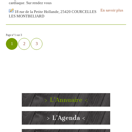
cardiaque. Sur rendez vous
En savoir plus
18 rue de la Petite Hollande, 25420 COURCELLES
LES MONTBELIARD
Page n°1 sur 3
1
2
3
> L’Annuaire <
> L’Agenda <