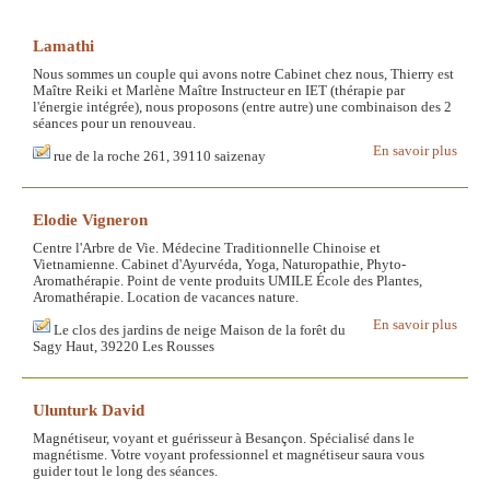
Lamathi
Nous sommes un couple qui avons notre Cabinet chez nous, Thierry est
Maître Reiki et Marlène Maître Instructeur en IET (thérapie par
l'énergie intégrée), nous proposons (entre autre) une combinaison des 2
séances pour un renouveau.
En savoir plus
rue de la roche 261, 39110 saizenay
Elodie Vigneron
Centre l'Arbre de Vie. Médecine Traditionnelle Chinoise et
Vietnamienne. Cabinet d'Ayurvéda, Yoga, Naturopathie, Phyto-
Aromathérapie. Point de vente produits UMILE École des Plantes,
Aromathérapie. Location de vacances nature.
En savoir plus
Le clos des jardins de neige Maison de la forêt du
Sagy Haut, 39220 Les Rousses
Ulunturk David
Magnétiseur, voyant et guérisseur à Besançon. Spécialisé dans le
magnétisme. Votre voyant professionnel et magnétiseur saura vous
guider tout le long des séances.