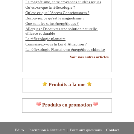
Le magnétisme, entre croyances et idées reçues
Qu’est-ce-que la réflexologie ?
Qu’est-ce que l’Access Consciousness ?
Découvrez ce qu'est le magnétisme ?
Que sont les soins énergétiques ?
Allergies : Découvrez une solution naturelle,
efficace et durable
La réflexologie plantaire
Connaissez-vous la Loi d’Attraction ?
La réflexologie Plantaire en énergétique chinoise
Voir nos autres articles
Produits à la une
Produits en promotion
Edito
|
Inscription à l'annuaire
|
Foire aux questions
|
Contact