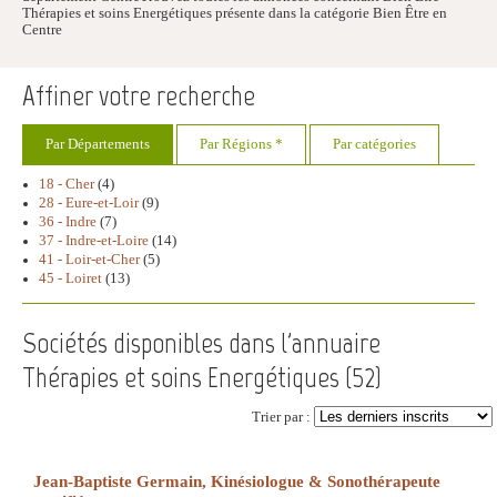
Thérapies et soins Energétiques présente dans la catégorie Bien Être en
Centre
Affiner votre recherche
Par Départements
Par Régions *
Par catégories
18 - Cher
(4)
28 - Eure-et-Loir
(9)
36 - Indre
(7)
37 - Indre-et-Loire
(14)
41 - Loir-et-Cher
(5)
45 - Loiret
(13)
Sociétés disponibles dans l'annuaire
Thérapies et soins Energétiques (
52
)
Trier par :
Jean-Baptiste Germain, Kinésiologue & Sonothérapeute