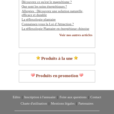
Découvrez ce qu'est le magnétisme ?
Que sont les soins énergétiques ?
Allergies : Découvrez une solution naturelle,
efficace et durable
La réflexologie plantaire
Connaissez-vous la Loi d’Attraction ?
La réflexologie Plantaire en énergétique chinoise
Voir nos autres articles
Produits à la une
Produits en promotion
Edito
|
Inscription à l'annuaire
|
Foire aux questions
|
Contact
Charte d'utilisation
|
Mentions légales
|
Partenaires