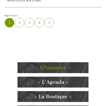
MONTLOUIS SUR LOIRE
Page n°1 sur 5
1
2
3
4
5
> L’Annuaire <
> L’Agenda <
> La Boutique <