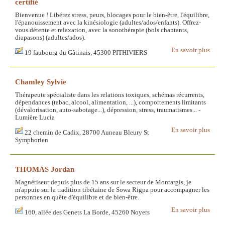
certifié
Bienvenue ! Libérez stress, peurs, blocages pour le bien-être, l'équilibre,
l'épanouissement avec la kinésiologie (adultes/ados/enfants). Offrez-
vous détente et relaxation, avec la sonothérapie (bols chantants,
diapasons) (adultes/ados).
En savoir plus
19 faubourg du Gâtinais, 45300 PITHIVIERS
Chamley Sylvie
Thérapeute spécialiste dans les relations toxiques, schémas récurrents,
dépendances (tabac, alcool, alimentation, ...), comportements limitants
(dévalorisation, auto-sabotage...), dépression, stress, traumatismes... -
Lumière Lucia
En savoir plus
22 chemin de Cadix, 28700 Auneau Bleury St
Symphorien
THOMAS Jordan
Magnétiseur depuis plus de 15 ans sur le secteur de Montargis, je
m'appuie sur la tradition tibétaine de Sowa Rigpa pour accompagner les
personnes en quête d'équilibre et de bien-être.
En savoir plus
160, allée des Genets La Borde, 45260 Noyers