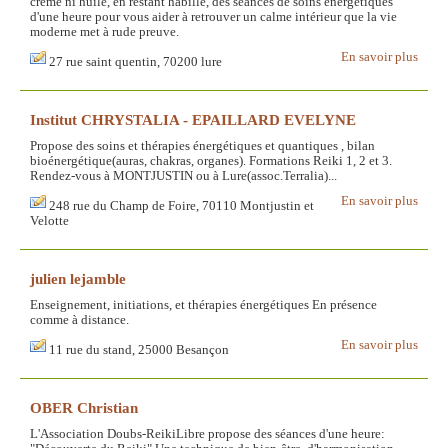
crème ni huile, en restant habillé, des séances de soins énergétiques
d'une heure pour vous aider à retrouver un calme intérieur que la vie
moderne met à rude preuve.
En savoir plus
27 rue saint quentin, 70200 lure
Institut CHRYSTALIA - EPAILLARD EVELYNE
Propose des soins et thérapies énergétiques et quantiques , bilan
bioénergétique(auras, chakras, organes). Formations Reiki 1, 2 et 3.
Rendez-vous à MONTJUSTIN ou à Lure(assoc.Terralia)...
En savoir plus
248 rue du Champ de Foire, 70110 Montjustin et
Velotte
julien lejamble
Enseignement, initiations, et thérapies énergétiques En présence
comme à distance.
En savoir plus
11 rue du stand, 25000 Besançon
OBER Christian
L'Association Doubs-ReikiLibre propose des séances d'une heure: