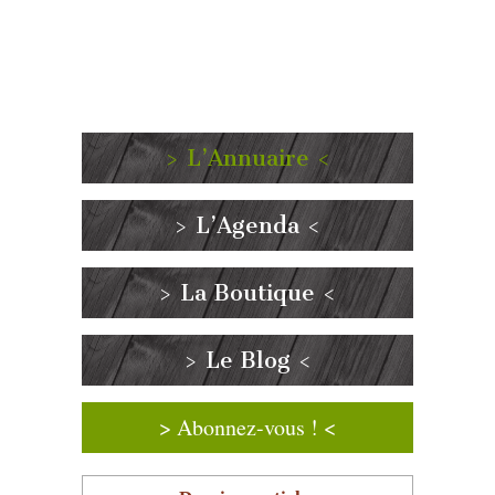
> L’Annuaire <
> L’Agenda <
> La Boutique <
> Le Blog <
> Abonnez-vous ! <