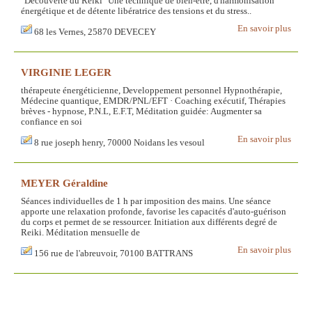
"Découverte du Reiki" Une technique de bien-être, d'harmonisation
énergétique et de détente libératrice des tensions et du stress..
En savoir plus
68 les Vernes, 25870 DEVECEY
VIRGINIE LEGER
thérapeute énergéticienne, Developpement personnel Hypnothérapie,
Médecine quantique, EMDR/PNL/EFT · Coaching exécutif, Thérapies
brèves - hypnose, P.N.L, E.F.T, Méditation guidée: Augmenter sa
confiance en soi
En savoir plus
8 rue joseph henry, 70000 Noidans les vesoul
MEYER Géraldine
Séances individuelles de 1 h par imposition des mains. Une séance
apporte une relaxation profonde, favorise les capacités d'auto-guérison
du corps et permet de se ressourcer. Initiation aux différents degré de
Reiki. Méditation mensuelle de
En savoir plus
156 rue de l'abreuvoir, 70100 BATTRANS