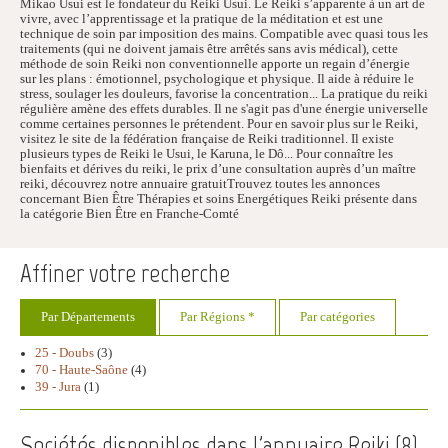
Mikao Usui est le fondateur du Reiki Usui. Le Reiki s’apparente à un art de
vivre, avec l’apprentissage et la pratique de la méditation et est une
technique de soin par imposition des mains. Compatible avec quasi tous les
traitements (qui ne doivent jamais être arrêtés sans avis médical), cette
méthode de soin Reiki non conventionnelle apporte un regain d’énergie
sur les plans : émotionnel, psychologique et physique. Il aide à réduire le
stress, soulager les douleurs, favorise la concentration... La pratique du reiki
régulière amène des effets durables. Il ne s'agit pas d'une énergie universelle
comme certaines personnes le prétendent. Pour en savoir plus sur le Reiki,
visitez le site de la fédération française de Reiki traditionnel. Il existe
plusieurs types de Reiki le Usui, le Karuna, le Dô... Pour connaître les
bienfaits et dérives du reiki, le prix d’une consultation auprès d’un maître
reiki, découvrez notre annuaire gratuitTrouvez toutes les annonces
concernant Bien Être Thérapies et soins Energétiques Reiki présente dans
la catégorie Bien Être en Franche-Comté
Affiner votre recherche
Par Départements
Par Régions *
Par catégories
25 - Doubs
(3)
70 - Haute-Saône
(4)
39 - Jura
(1)
Sociétés disponibles dans l'annuaire Reiki (
8
)