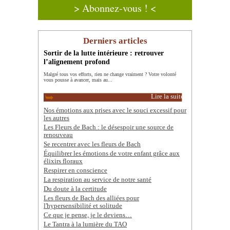
> Abonnez-vous ! <
Derniers articles
Sortir de la lutte intérieure : retrouver
l’alignement profond
Malgré tous vos efforts, rien ne change vraiment ? Votre volonté
vous pousse à avancer, mais au...
Lire la suite
Nos émotions aux prises avec le souci excessif pour
les autres
Les Fleurs de Bach : le désespoir une source de
renouveau
Se recentrer avec les fleurs de Bach
Équilibrer les émotions de votre enfant grâce aux
élixirs floraux
Respirer en conscience
La respiration au service de notre santé
Du doute à la certitude
Les fleurs de Bach des alliées pour
l'hypersensibilité et solitude
Ce que je pense, je le deviens…
Le Tantra à la lumière du TAO