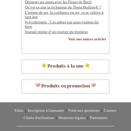
Dépasser ses peurs avec les Fleurs de Bach
Qu’est-ce que la technique du Theta Healing® ?
L'estime de soi, la confiance en soi, ça se cultive à
tout âge
Sylvothérapie : Ces arbres qui nous veulent du
bien
Journal intime d’un touriste du bonheur
Voir nos autres articles
Produits à la une
Produits en promotion
Edito
|
Inscription à l'annuaire
|
Foire aux questions
|
Contact
Charte d'utilisation
|
Mentions légales
|
Partenaires