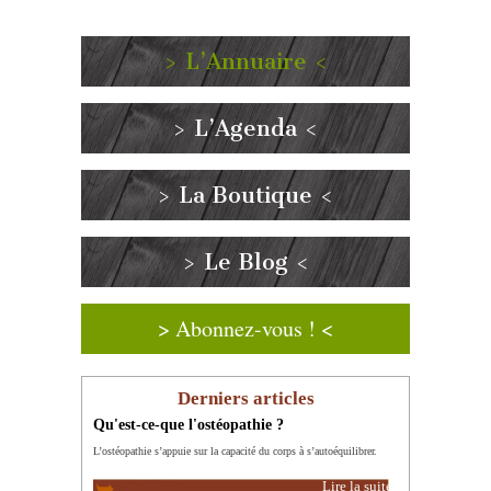
> L’Annuaire <
> L’Agenda <
> La Boutique <
> Le Blog <
> Abonnez-vous ! <
Derniers articles
Qu'est-ce-que l'ostéopathie ?
L’ostéopathie s’appuie sur la capacité du corps à s’autoéquilibrer.
Lire la suite