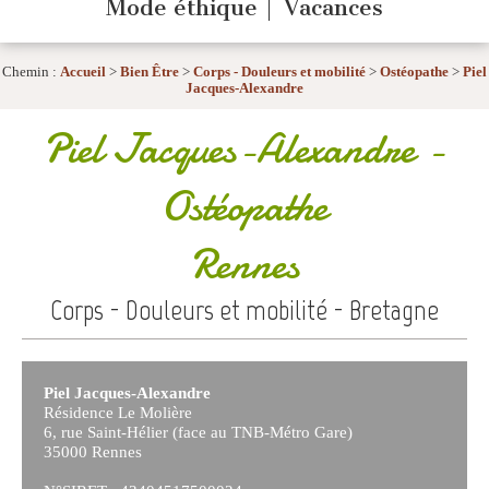
Mode éthique
Vacances
Chemin :
Accueil
>
Bien Être
>
Corps - Douleurs et mobilité
>
Ostéopathe
>
Piel
Jacques-Alexandre
Piel Jacques-Alexandre
-
Ostéopathe
Rennes
Corps - Douleurs et mobilité - Bretagne
Piel Jacques-Alexandre
Résidence Le Molière
6, rue Saint-Hélier (face au TNB-Métro Gare)
35000 Rennes