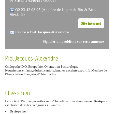
N°SIRET : 43404517500024
O2 23 42 08 95 (Appelez de la part de Bio & Bien-
être.fr ®)
Site internet
Ecrire à Piel Jacques-Alexandre
Signaler un problème sur cette annonce
Piel Jacques-Alexandre
Ostéopathe D.O. Etiopathie. Orientation Posturologie.
Nourrissons,enfants,adultes, seniors,femmes enceintes,sportifs. Membre de
l'Association Française d'Ostéopathie.
Classement
La société "Piel Jacques-Alexandre" bénéficie d’un abonnement
Basique
et
est classée dans les catégories suivantes :
Ostéopathe