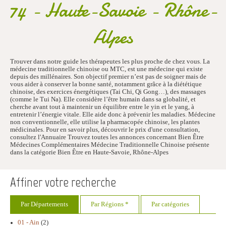
74 - Haute-Savoie - Rhône-
Alpes
Trouver dans notre guide les thérapeutes les plus proche de chez vous. La
médecine traditionnelle chinoise ou MTC, est une médecine qui existe
depuis des millénaires. Son objectif premier n’est pas de soigner mais de
vous aider à conserver la bonne santé, notamment grâce à la diététique
chinoise, des exercices énergétiques (Tai Chi, Qi Gong…), des massages
(comme le Tui Na). Elle considère l’être humain dans sa globalité, et
cherche avant tout à maintenir un équilibre entre le yin et le yang, à
entretenir l’énergie vitale. Elle aide donc à prévenir les maladies. Médecine
non conventionnelle, elle utilise la pharmacopée chinoise, les plantes
médicinales. Pour en savoir plus, découvrir le prix d'une consultation,
consultez l'Annuaire Trouvez toutes les annonces concernant Bien Être
Médecines Complémentaires Médecine Traditionnelle Chinoise présente
dans la catégorie Bien Être en Haute-Savoie, Rhône-Alpes
Affiner votre recherche
Par Départements
Par Régions *
Par catégories
01 - Ain
(2)