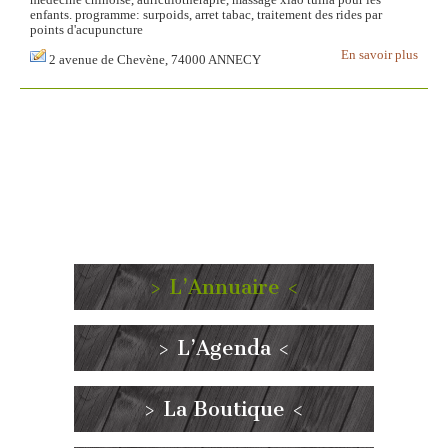
medecine chinoise, auriculotherapie, massage xiao tuina pour les
enfants. programme: surpoids, arret tabac, traitement des rides par
points d'acupuncture
En savoir plus
2 avenue de Chevène, 74000 ANNECY
> L’Annuaire <
> L’Agenda <
> La Boutique <