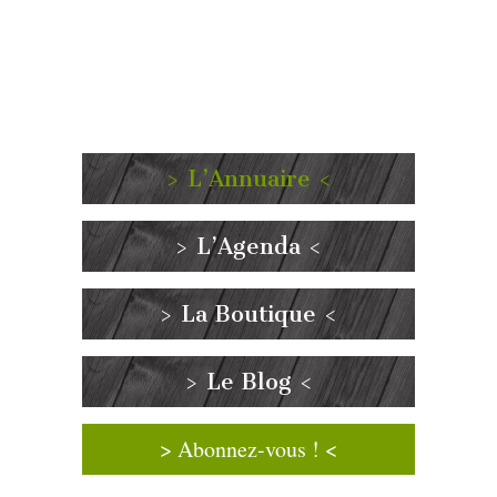
> L’Annuaire <
> L’Agenda <
> La Boutique <
> Le Blog <
> Abonnez-vous ! <