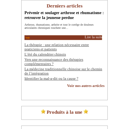
Derniers articles
Prévenir et soulager arthrose et rhumatisme :
retrouver la jeunesse perdue
Arthrose, rhumatisme, arthrite et tout le cortège de douleurs
articulaires chroniques touchent une...
Lire la suite
La thérapie : une relation nécessaire entre
praticiens et patients
L’été du calendrier chinois
Vers une reconnaissance des thérapies
complémentaires ?
La médecine traditionnelle chinoise sur le chemin
de l’intégration
Identifier la mal-a-dit ou la cause ?
Voir nos autres articles
Produits à la une