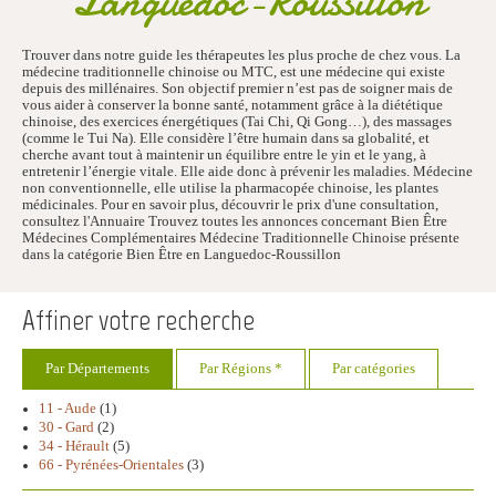
Languedoc-Roussillon
Trouver dans notre guide les thérapeutes les plus proche de chez vous. La
médecine traditionnelle chinoise ou MTC, est une médecine qui existe
depuis des millénaires. Son objectif premier n’est pas de soigner mais de
vous aider à conserver la bonne santé, notamment grâce à la diététique
chinoise, des exercices énergétiques (Tai Chi, Qi Gong…), des massages
(comme le Tui Na). Elle considère l’être humain dans sa globalité, et
cherche avant tout à maintenir un équilibre entre le yin et le yang, à
entretenir l’énergie vitale. Elle aide donc à prévenir les maladies. Médecine
non conventionnelle, elle utilise la pharmacopée chinoise, les plantes
médicinales. Pour en savoir plus, découvrir le prix d'une consultation,
consultez l'Annuaire Trouvez toutes les annonces concernant Bien Être
Médecines Complémentaires Médecine Traditionnelle Chinoise présente
dans la catégorie Bien Être en Languedoc-Roussillon
Affiner votre recherche
Par Départements
Par Régions *
Par catégories
11 - Aude
(1)
30 - Gard
(2)
34 - Hérault
(5)
66 - Pyrénées-Orientales
(3)