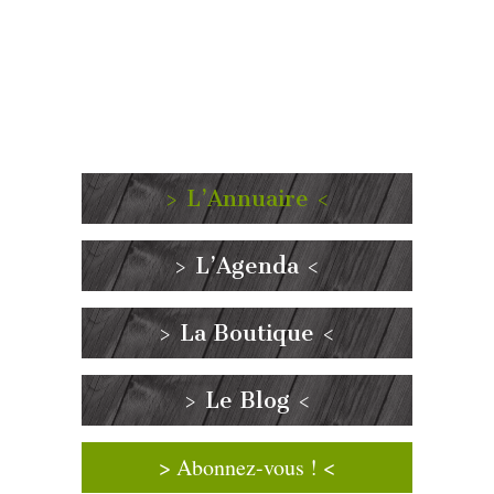
> L’Annuaire <
> L’Agenda <
> La Boutique <
> Le Blog <
> Abonnez-vous ! <