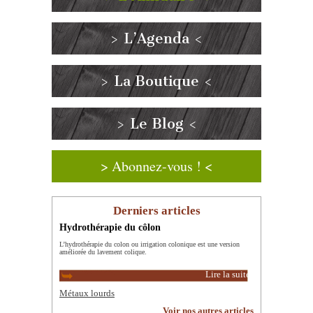
> L’Agenda <
> La Boutique <
> Le Blog <
> Abonnez-vous ! <
Derniers articles
Hydrothérapie du côlon
L’hydrothérapie du colon ou irrigation colonique est une version
améliorée du lavement colique.
Lire la suite
Métaux lourds
Voir nos autres articles