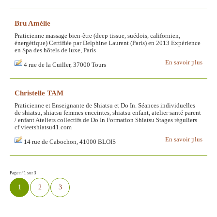
Bru Amélie
Praticienne massage bien-être (deep tissue, suédois, californien,
énergétique) Certifiée par Delphine Laurent (Paris) en 2013 Expérience
en Spa des hôtels de luxe, Paris
En savoir plus
4 rue de la Cuiller, 37000 Tours
Christelle TAM
Praticienne et Enseignante de Shiatsu et Do In. Séances individuelles
de shiatsu, shiatsu femmes enceintes, shiatsu enfant, atelier santé parent
/ enfant Ateliers collectifs de Do In Formation Shiatsu Stages réguliers
cf vieetshiatsu41.com
En savoir plus
14 rue de Cabochon, 41000 BLOIS
Page n°1 sur 3
1
2
3