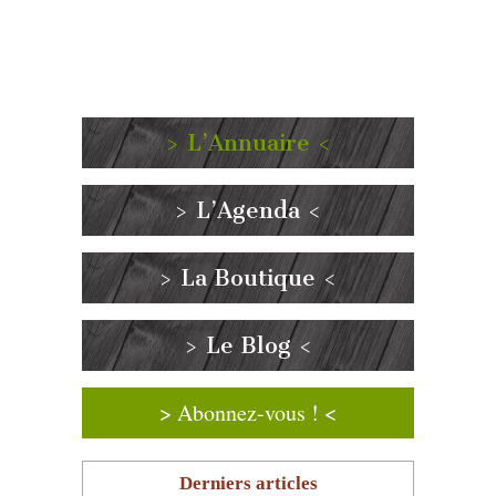
> L’Annuaire <
> L’Agenda <
> La Boutique <
> Le Blog <
> Abonnez-vous ! <
Derniers articles