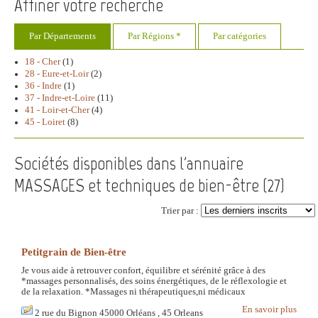
Affiner votre recherche
Par Départements
Par Régions *
Par catégories
18 - Cher
(1)
28 - Eure-et-Loir
(2)
36 - Indre
(1)
37 - Indre-et-Loire
(11)
41 - Loir-et-Cher
(4)
45 - Loiret
(8)
Sociétés disponibles dans l'annuaire
MASSAGES et techniques de bien-être (
27
)
Trier par :
Petitgrain de Bien-être
Je vous aide à retrouver confort, équilibre et sérénité grâce à des
*massages personnalisés, des soins énergétiques, de le réflexologie et
de la relaxation. *Massages ni thérapeutiques,ni médicaux
En savoir plus
2 rue du Bignon 45000 Orléans , 45 Orleans