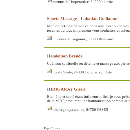
avenue de l'imperatrice, 64200 biarritz
Sports Massage - Labadan Guillaume
Mon objectif est de vous aider à améliorer ou de vou
récentes ou tout simplement vous souhaitez un mieux-
53 cours de l'argonne, 33000 Bordeaux
Henderson Brenda
Guérison spirituelle ou détente et massage aux pierre
rue du Stade, 24800 Corgnac sur l'Isle
HIRIGARAY Gisèle
Bien-être et santé étant intimement liés, je vous pré
de la MTC, procurent une harmonisation corporelle et
idiartegaraya ahaice, 64780 OSSES
Page n°1 sur 5