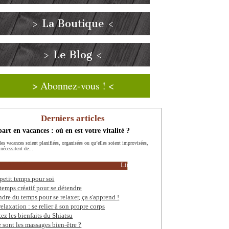
> La Boutique <
> Le Blog <
> Abonnez-vous ! <
Derniers articles
art en vacances : où en est votre vitalité ?
les vacances soient planifiées, organisées ou qu’elles soient improvisées,
 nécessitent de...
Lire la suite
petit temps pour soi
temps créatif pour se détendre
ndre du temps pour se relaxer, ça s'apprend !
relaxation : se relier à son propre corps
tez les bienfaits du Shiatsu
 sont les massages bien-être ?