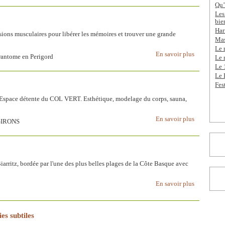
Qu’
Les
bie
Har
sions musculaires pour libérer les mémoires et trouver une grande
Mas
Le 
En savoir plus
rantome en Perigord
Le 
Le 
Le 
Fes
 l'Espace détente du COL VERT. Esthétique, modelage du corps, sauna,
En savoir plus
 GIRONS
rritz, bordée par l'une des plus belles plages de la Côte Basque avec
En savoir plus
es subtiles