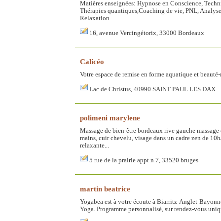
Matières enseignées: Hypnose en Conscience, Techni
Thérapies quantiques,Coaching de vie, PNL, Analyse
Relaxation
16, avenue Vercingétorix, 33000 Bordeaux
Calicéo
Votre espace de remise en forme aquatique et beauté
Lac de Christus, 40990 SAINT PAUL LES DAX
polimeni marylene
Massage de bien-être bordeaux rive gauche massage ca
mains, cuir chevelu, visage dans un cadre zen de 10h
relaxante...
5 rue de la prairie appt n 7, 33520 bruges
martin beatrice
Yogabea est à votre écoute à Biarritz-Anglet-Bayonne
Yoga. Programme personnalisé, sur rendez-vous uni