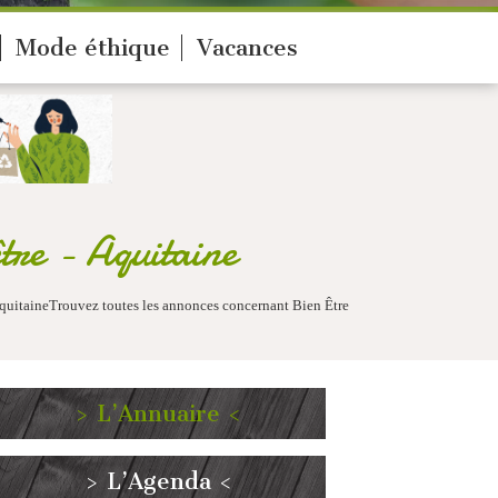
Mode éthique
Vacances
re - Aquitaine
 AquitaineTrouvez toutes les annonces concernant Bien Être
> L’Annuaire <
> L’Agenda <