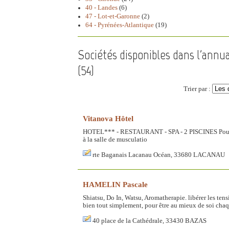
40 - Landes
(6)
47 - Lot-et-Garonne
(2)
64 - Pyrénées-Atlantique
(19)
Sociétés disponibles dans l'ann
(
54
)
Trier par :
Vitanova Hôtel
HOTEL*** - RESTAURANT - SPA - 2 PISCINES Pour clie
à la salle de musculatio
rte Baganais Lacanau Océan, 33680 LACANAU
HAMELIN Pascale
Shiatsu, Do In, Watsu, Aromatherapie. libérer les tensio
bien tout simplement, pour être au mieux de soi chaq
40 place de la Cathédrale, 33430 BAZAS