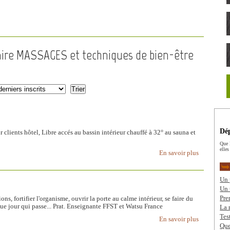
uaire MASSAGES et techniques de bien-être
Dép
nts hôtel, Libre accés au bassin intérieur chauffé à 32° au sauna et
Que 
elles
En savoir plus
Un 
Un 
Pre
ns, fortifier l'organisme, ouvrir la porte au calme intérieur, se faire du
ue jour qui passe... Prat. Enseignante FFST et Watsu France
La 
Tes
En savoir plus
Que