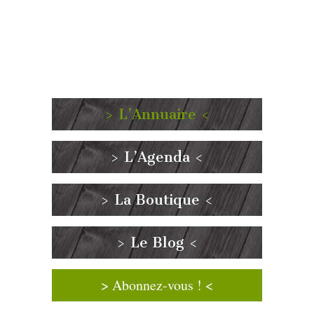
> L’Annuaire <
> L’Agenda <
> La Boutique <
> Le Blog <
> Abonnez-vous ! <