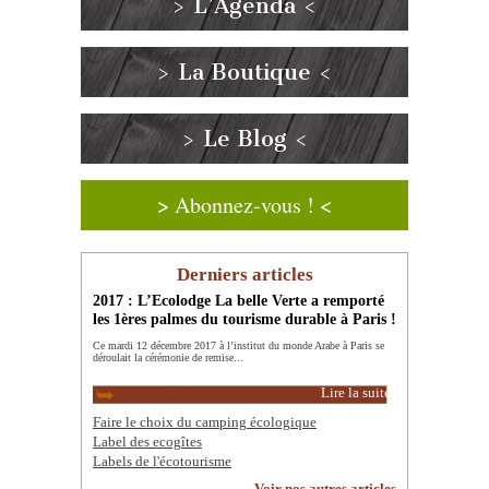
> L’Agenda <
> La Boutique <
> Le Blog <
> Abonnez-vous ! <
Derniers articles
2017 : L’Ecolodge La belle Verte a remporté
les 1ères palmes du tourisme durable à Paris !
Ce mardi 12 décembre 2017 à l’institut du monde Arabe à Paris se
déroulait la cérémonie de remise...
Lire la suite
Faire le choix du camping écologique
Label des ecogîtes
Labels de l'écotourisme