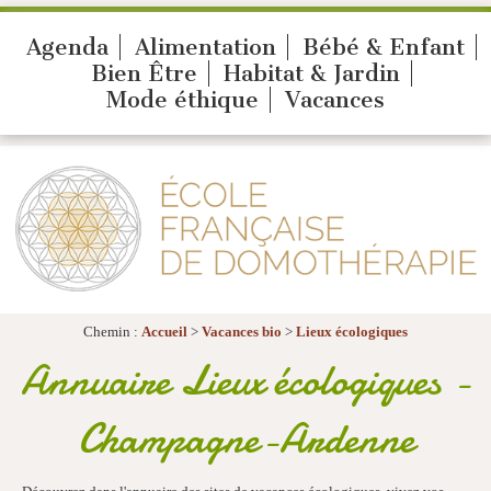
Agenda
Alimentation
Bébé & Enfant
Bien Être
Habitat & Jardin
Mode éthique
Vacances
Chemin :
Accueil
>
Vacances bio
>
Lieux écologiques
Annuaire Lieux écologiques -
Champagne-Ardenne