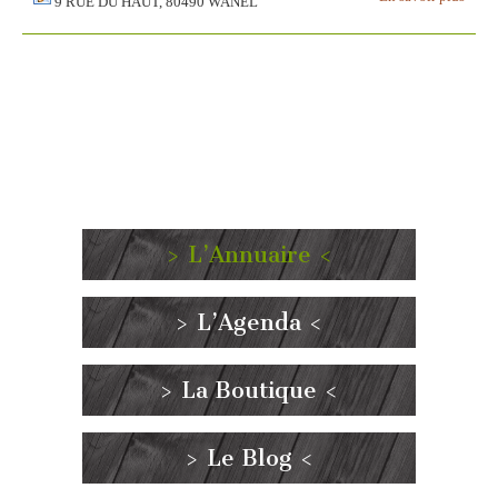
9 RUE DU HAUT, 80490 WANEL
> L’Annuaire <
> L’Agenda <
> La Boutique <
> Le Blog <