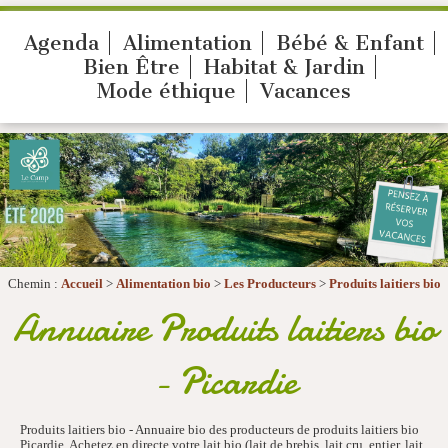
Agenda
Alimentation
Bébé & Enfant
Bien Être
Habitat & Jardin
Mode éthique
Vacances
Chemin :
Accueil
>
Alimentation bio
>
Les Producteurs
>
Produits laitiers bio
Annuaire Produits laitiers bio
- Picardie
Produits laitiers bio - Annuaire bio des producteurs de produits laitiers bio
Picardie. Achetez en directe votre lait bio (lait de brebis, lait cru, entier, lait