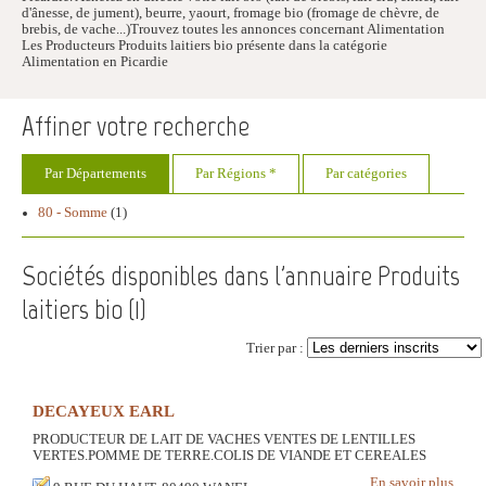
d'ânesse, de jument), beurre, yaourt, fromage bio (fromage de chèvre, de
brebis, de vache...)Trouvez toutes les annonces concernant Alimentation
Les Producteurs Produits laitiers bio présente dans la catégorie
Alimentation en Picardie
Affiner votre recherche
Par Départements
Par Régions *
Par catégories
80 - Somme
(1)
Sociétés disponibles dans l'annuaire Produits
laitiers bio (
1
)
Trier par :
DECAYEUX EARL
PRODUCTEUR DE LAIT DE VACHES VENTES DE LENTILLES
VERTES.POMME DE TERRE.COLIS DE VIANDE ET CEREALES
En savoir plus