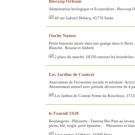
Biocoop Orléans
Alimentation biologique et Ecoproduits - Biocoop Or
40 rue Gabriel Debacq, 45770 Saran
Ouche Nanon
Petite brasserie située dans une grange dans le Berry 
Blanche , Rousse et Ambrée
2 place du marché, 18350 ourouer les bourdelins
Les Jardins de Contrat
Association de l'économie sociale et solidaire. Acti
Abonnement annuel avec période découverte de 4 pan
Les Jardins de Contrat Ferme du Roucheux,
le Fournil 1920
Boulangerie - Pâtisserie - Traiteur Bio Pain au levain
pierre, blé, seigle, petit épeautre, ... Pâtisseries et tr
4 rue gaston d Orléans, 41000 blois