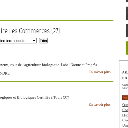
aire Les Commerces (
27
)
ineux, issus de l'agriculture biologique. Label Nature et Progrès
En savoir plus
Sél
INDRE
un
Chaq
souci
giques et Biologiques Certifiés à Tours (37)
En savoir plus
Que
Com
Qu’
C'e
Une