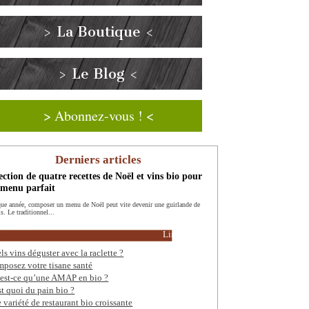
> La Boutique <
> Le Blog <
> Abonnez-vous ! <
Derniers articles
ection de quatre recettes de Noël et vins bio pour
 menu parfait
ue année, composer un menu de Noël peut vite devenir une guirlande de
s. Le traditionnel...
Lire la suite
ls vins déguster avec la raclette ?
posez votre tisane santé
est-ce qu’une AMAP en bio ?
st quoi du pain bio ?
 variété de restaurant bio croissante