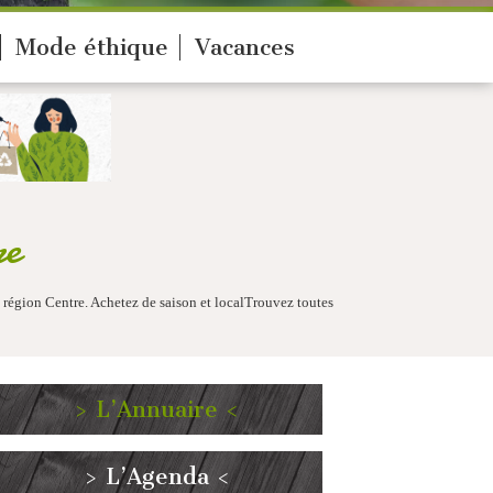
Mode éthique
Vacances
re
 région Centre. Achetez de saison et localTrouvez toutes
> L’Annuaire <
> L’Agenda <