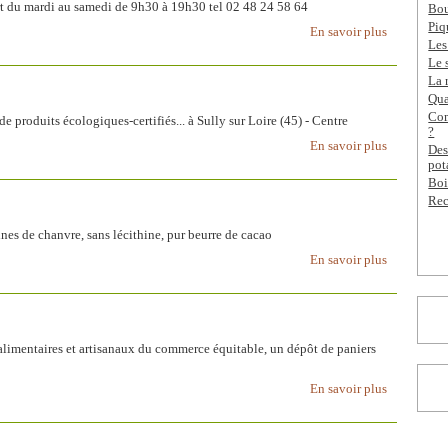
rt du mardi au samedi de 9h30 à 19h30 tel 02 48 24 58 64
Bou
Piq
En savoir plus
Les
Le 
La 
Qua
Com
 produits écologiques-certifiés... à Sully sur Loire (45) - Centre
?
En savoir plus
Des
pot
Boi
Rec
ines de chanvre, sans lécithine, pur beurre de cacao
En savoir plus
limentaires et artisanaux du commerce équitable, un dépôt de paniers
En savoir plus