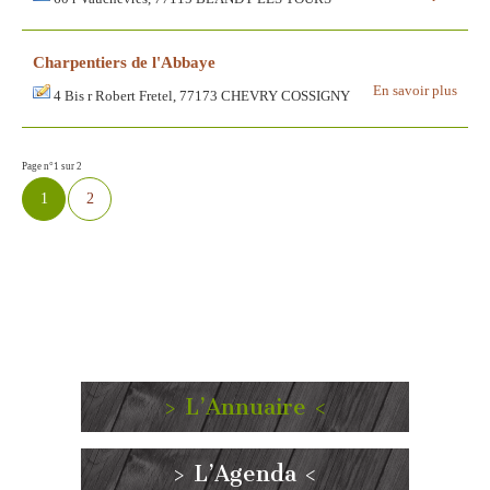
Charpentiers de l'Abbaye
En savoir plus
4 Bis r Robert Fretel, 77173 CHEVRY COSSIGNY
Page n°1 sur 2
1
2
> L’Annuaire <
> L’Agenda <