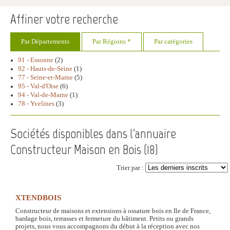
Affiner votre recherche
Par Départements
Par Régions *
Par catégories
91 - Essonne
(2)
92 - Hauts-de-Seine
(1)
77 - Seine-et-Marne
(5)
95 - Val-d'Oise
(6)
94 - Val-de-Marne
(1)
78 - Yvelines
(3)
Sociétés disponibles dans l'annuaire
Constructeur Maison en Bois (
18
)
Trier par :
XTENDBOIS
Constructeur de maisons et extensions à ossature bois en Ile de France,
bardage bois, terrasses et fermeture du bâtiment. Petits ou grands
projets, nous vous accompagnons du début à la réception avec nos