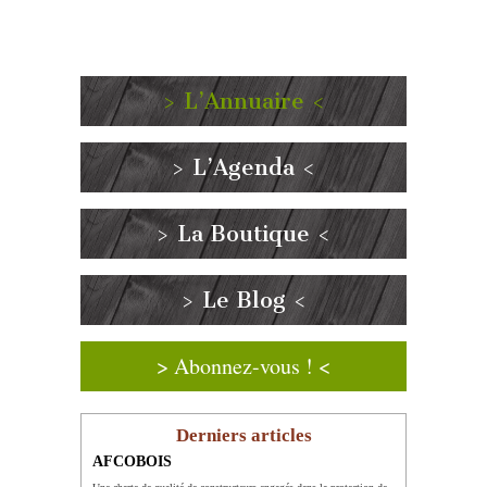
> L’Annuaire <
> L’Agenda <
> La Boutique <
> Le Blog <
> Abonnez-vous ! <
Derniers articles
AFCOBOIS