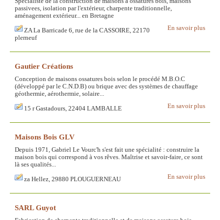
Spécialiste de la construction de maisons à ossatures bois, maisons
passivees, isolation par l'extérieur, charpente traditionnelle,
aménagement extérieur... en Bretagne
En savoir plus
ZA La Barricade 6, rue de la CASSOIRE, 22170
plerneuf
Gautier Créations
Conception de maisons ossatures bois selon le procédé M.B.O.C
(développé par le C.N.D.B) ou brique avec des systèmes de chauffage
géothermie, aérothermie, solaire...
En savoir plus
15 r Gastadours, 22404 LAMBALLE
Maisons Bois GLV
Depuis 1971, Gabriel Le Vourc'h s'est fait une spécialité : construire la
maison bois qui correspond à vos rêves. Maîtrise et savoir-faire, ce sont
là ses qualités...
En savoir plus
za Hellez, 29880 PLOUGUERNEAU
SARL Guyot