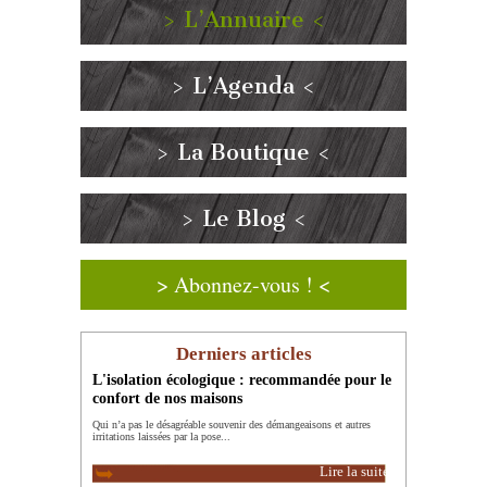
> L’Annuaire <
> L’Agenda <
> La Boutique <
> Le Blog <
> Abonnez-vous ! <
Derniers articles
L'isolation écologique : recommandée pour le
confort de nos maisons
Qui n’a pas le désagréable souvenir des démangeaisons et autres
irritations laissées par la pose...
Lire la suite