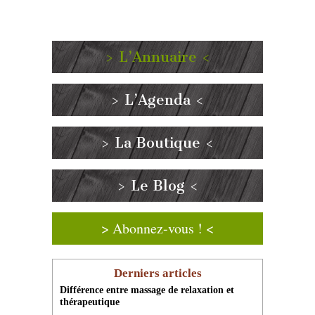
> L’Annuaire <
> L’Agenda <
> La Boutique <
> Le Blog <
> Abonnez-vous ! <
Derniers articles
Différence entre massage de relaxation et
thérapeutique