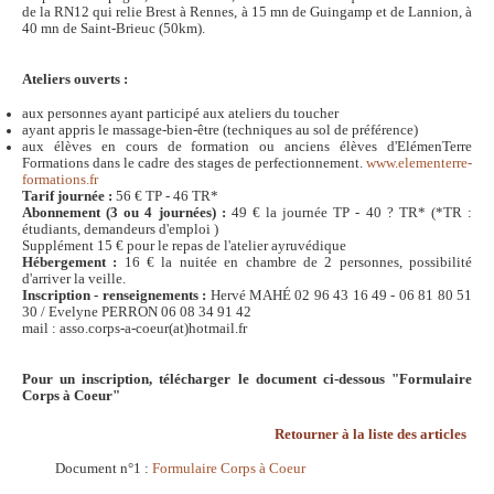
de la RN12 qui relie Brest à Rennes, à 15 mn de Guingamp et de Lannion, à
40 mn de Saint-Brieuc (50km).
Ateliers ouverts :
aux personnes ayant participé aux ateliers du toucher
ayant appris le massage-bien-être (techniques au sol de préférence)
aux élèves en cours de formation ou anciens élèves d'ElémenTerre
Formations dans le cadre des stages de perfectionnement.
www.elementerre-
formations.fr
Tarif journée :
56 € TP - 46 TR*
Abonnement (3 ou 4 journées) :
49 € la journée TP - 40 ? TR* (*TR :
étudiants, demandeurs d'emploi )
Supplément 15 € pour le repas de l'atelier ayruvédique
Hébergement :
16 € la nuitée en chambre de 2 personnes, possibilité
d'arriver la veille.
Inscription - renseignements :
Hervé MAHÉ 02 96 43 16 49 - 06 81 80 51
30 / Evelyne PERRON 06 08 34 91 42
mail : asso.corps-a-coeur(at)hotmail.fr
Pour un inscription, télécharger le document ci-dessous "Formulaire
Corps à Coeur"
Retourner à la liste des articles
Document n°1 :
Formulaire Corps à Coeur