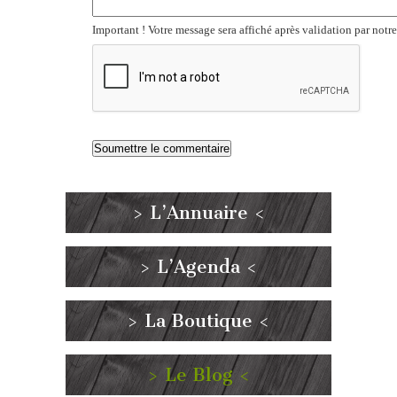
Important ! Votre message sera affiché après validation par notr
> L’Annuaire <
> L’Agenda <
> La Boutique <
> Le Blog <