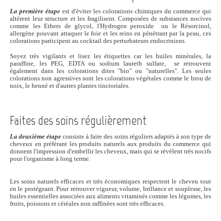
La première étape
est d'éviter les colorations chimiques du commerce qui
altèrent leur structure et les fragilisent. Composées de substances nocives
comme les Ethers de glycol, l'Hydrogen peroxide ou le Résorcinol,
allergène pouvant attaquer le foie et les reins en pénétrant par la peau, ces
colorations participent au cocktail des perturbateurs endocriniens.
Soyez très vigilants et lisez les étiquettes car les huiles minérales, la
paraffine, les PEG, EDTA ou sodium laureth sulfate, se retrouvent
également dans les colorations dites "bio" ou "naturelles". Les seules
colorations non agressives sont les colorations végétales comme le brou de
noix, le henné et d'autres plantes tinctoriales.
Faites des soins régulièrement
La deuxième étape
consiste à faire des soins réguliers adaptés à son type de
cheveux en préférant les produits naturels aux produits du commerce qui
donnent l'impression d'embellir les cheveux, mais qui se révèlent très nocifs
pour l'organisme à long terme.
Les soins naturels efficaces et très économiques respectent le cheveu tout
en le protégeant. Pour retrouver vigueur, volume, brillance et souplesse,
les
huiles essentielles associées aux aliments vitaminés comme les légumes, les
fruits, poissons et céréales non raffinées sont très efficaces.