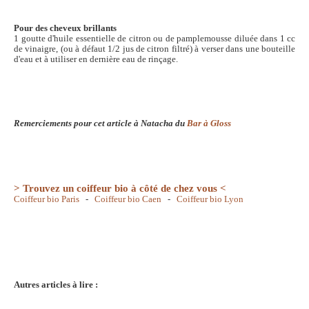
Pour des cheveux brillants
1 goutte d'huile essentielle de citron ou de pamplemousse diluée dans 1 cc
de vinaigre, (ou à défaut 1/2 jus de citron filtré) à verser dans une bouteille
d'eau et à utiliser en dernière eau de rinçage.
Remerciements pour cet article à Natacha du
Bar à Gloss
> Trouvez un coiffeur bio à côté de chez vous <
Coiffeur bio Paris
-
Coiffeur bio Caen
-
Coiffeur bio Lyon
Autres articles à lire :