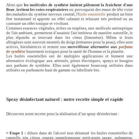
Alors que
les molécules de synthèse imitent pâlement la fraicheur d'une
fleur
,
irritent les voies respiratoires
ou provoquent des maux de tête voire
des maladies du système nerveux central, l'
huile essentielle
produit un bien
être instantané et apporte un effet calmant et relaxant très profond ou au
contraire un effet tonique et vivifiant.
Certaines essences végétales, riches en terpènes, une molécule antiseptique
de l'air ambiant, permettent d’assainir l'air intérieur de manière naturelle, le
plus répandu se trouvant dans les citrus (limonène). Même si leurs
allergènes sont souvent montrés du doigt (irritantes pour la peau), elles sont
actives, bienfaitrices et restent une
merveilleuse alternative aux
parfums
de synthèse
hautement toxiques pour la santé de l'homme et la planète.
Les huiles essentielles ont de multiples applications et forment une
alternative écologique aux aérosols, prises électriques, sprays et bougies
aux parfums de synthèse. Elles sont également beaucoup utilisées dans
utilisées en parfumerie haut de gamme ou labellisée bio.
Spray désinfectant naturel : notre recette simple et rapide
Découvrez notre recette pour la réalisation d’un spray désinfectant :
> Etape 1 :
diluez dans de l'alcool non dénaturé les huiles essentielles de
cannelle, pin, citron, orange, pamplemousse, petit-grain, sauge, palmarosa,