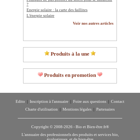
?
Energie solaire : la carte des faillites
L'énergie solaire
Voir nos autres articles
Produits à la une
Produits en promotion
Edito
|
Inscription à l'annuaire
|
Foire aux questions
|
Contact
Charte d'utilisation
|
Mentions légales
|
Partenaires
Copyright © 2008-2026 -
Bio et Bien-être.fr®
L'annuaire des professionnels des produits et services bio,
écologiques, et de bien-être