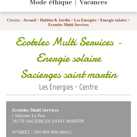
Mode éthique
Vacances
Chemin :
Accueil
>
Habitat & Jardin
>
Les Energies
>
Energie solaire
>
Ecotelec Multi Services
Ecotelec Multi Services
-
Energie solaire
Sacierges saint martin
Les Energies - Centre
Ecotelec Multi Services
r Sabotier Le Peu
36170 SACIERGES SAINT MARTIN
N°SIRET : 500 969 894 00012