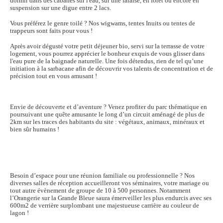
dormir dans des cabanes sur l'eau, sur une falaise, en forêt ou encore en
suspension sur une digue entre 2 lacs.
Vous préférez le genre toilé ? Nos wigwams, tentes Inuits ou tentes de
trappeurs sont faits pour vous !
Après avoir dégusté votre petit déjeuner bio, servi sur la terrasse de votre
logement, vous pourrez apprécier le bonheur exquis de vous glisser dans
l'eau pure de la baignade naturelle. Une fois détendus, rien de tel qu’une
initiation à la sarbacane afin de découvrir vos talents de concentration et de
précision tout en vous amusant !
Envie de découverte et d’aventure ? Venez profiter du parc thématique en
poursuivant une quête amusante le long d’un circuit aménagé de plus de
2km sur les traces des habitants du site : végétaux, animaux, minéraux et
bien sûr humains !
Besoin d’espace pour une réunion familiale ou professionnelle ? Nos
diverses salles de réception accueilleront vos séminaires, votre mariage ou
tout autre évènement de groupe de 10 à 500 personnes. Notamment
l’Orangerie sur la Grande Bleue saura émerveiller les plus endurcis avec ses
600m2 de verrière surplombant une majestueuse carrière au couleur de
lagon !