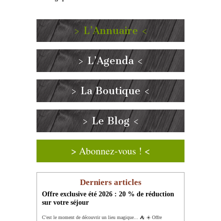
> L’Annuaire <
> L’Agenda <
> La Boutique <
> Le Blog <
> Abonnez-vous ! <
Derniers articles
Offre exclusive été 2026 : 20 % de réduction
sur votre séjour
C'est le moment de découvrir un lieu magique... ⛺️ ☀️ Offre