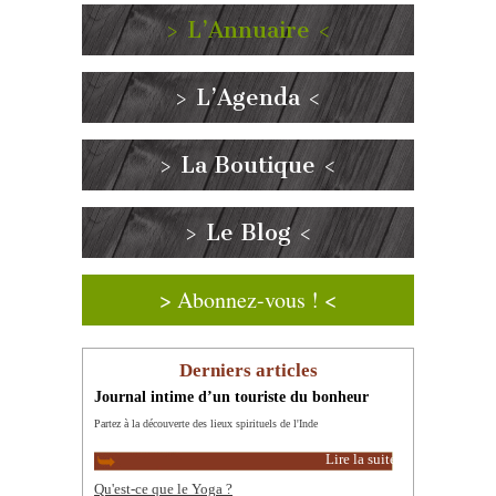
> L’Annuaire <
> L’Agenda <
> La Boutique <
> Le Blog <
> Abonnez-vous ! <
Derniers articles
Journal intime d’un touriste du bonheur
Partez à la découverte des lieux spirituels de l'Inde
Lire la suite
Qu'est-ce que le Yoga ?