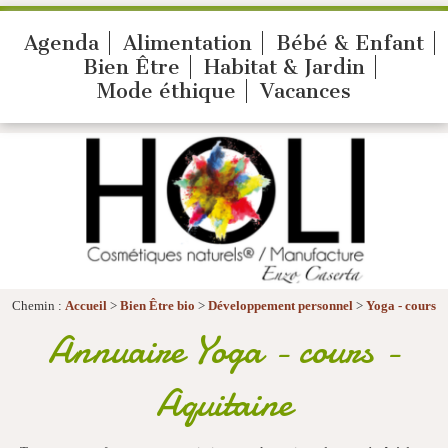
Agenda
Alimentation
Bébé & Enfant
Bien Être
Habitat & Jardin
Mode éthique
Vacances
Chemin :
Accueil
>
Bien Être bio
>
Développement personnel
>
Yoga - cours
Annuaire Yoga - cours -
Aquitaine