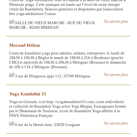
Cours de Yoga Méditation Tous les mardis à la salle du vieux marché à
Mimizan plage. Cette pratique est basée sur l’éveil de notre énergie
vitale (la Kundalini). Séances gratuites et dispensées par l'association
free yoga méditation Contac
En savoir plus
SALLE DU VIEUX MARCHE - RUE DU VIEUX
MARCHE , 40200 MIMIZAN
Morand Hélène
Cours de kundalini yoga pour adultes, enfants, entreprises. le lundi de
18h30 à 19h30 à Bègles le mardi de 19h30 à 21h à Bordeaux (proche
CHU) le mercredi de 19h30 à 20h30 à Mérignac (Bourran) le dimanche
de 10h à 11h à Mérignac (Bourran)
En savoir plus
3 rue de Périgueux appt 115, 33700 Mérignac
Yoga Kundalini 33
Yoga en Gironde, voir http://yogakundalini33.com, cours individuels
et collectifs de Kundalini Yoga selon Yogi Bhajan, Enseignants formés
par le Dharamsal de Toulouse, école de Kundalini Yoga affiliée à la
FFKY, Fédération Français
En savoir plus
6 rue de la Demie lune, 33850 Leognan