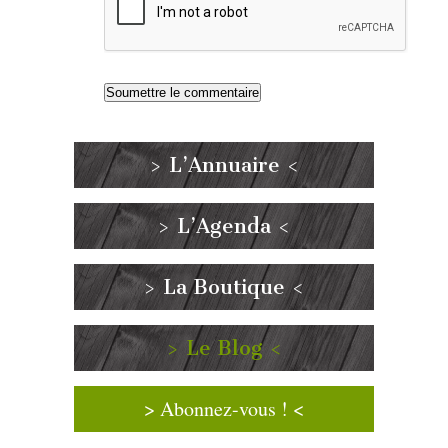
> L’Annuaire <
> L’Agenda <
> La Boutique <
> Le Blog <
> Abonnez-vous ! <