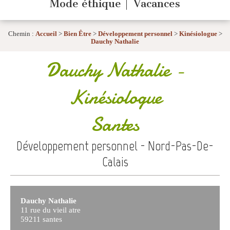
Mode éthique
Vacances
Chemin :
Accueil
>
Bien Être
>
Développement personnel
>
Kinésiologue
>
Dauchy Nathalie
Dauchy Nathalie
-
Kinésiologue
Santes
Développement personnel - Nord-Pas-De-
Calais
Dauchy Nathalie
11 rue du vieil atre
59211 santes