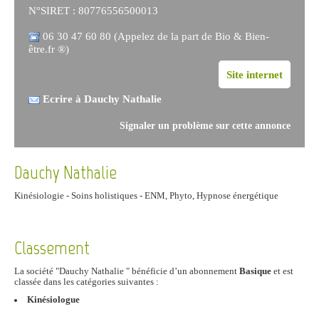
N°SIRET : 80776556500013
06 30 47 60 80 (Appelez de la part de Bio & Bien-
être.fr ®)
Site internet
Ecrire à Dauchy Nathalie
Signaler un problème sur cette annonce
Dauchy Nathalie
Kinésiologie - Soins holistiques - ENM, Phyto, Hypnose énergétique
Classement
La société "Dauchy Nathalie " bénéficie d’un abonnement
Basique
et est
classée dans les catégories suivantes :
Kinésiologue