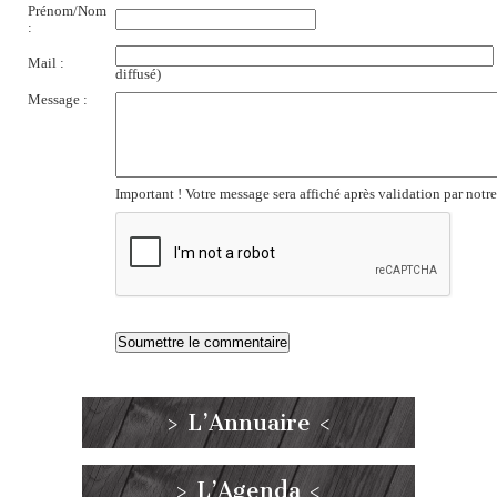
Prénom/Nom
:
Mail :
diffusé)
Message :
Important ! Votre message sera affiché après validation par notr
> L’Annuaire <
> L’Agenda <