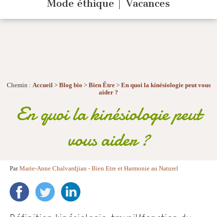
Mode éthique
Vacances
Chemin :
Accueil
>
Blog bio
>
Bien Être
>
En quoi la kinésiologie peut vous
aider ?
En quoi la kinésiologie peut
vous aider ?
Par
Marie-Anne Chalvardjian - Bien Etre et Harmonie au Naturel