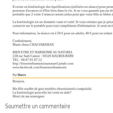
Il existe en kinésiologie des équilibrations (utilisées en séance) pour perm
personne d'avancer et d'être bien dans la vie. Je ne vous garantis pas un ré
probable que 2 voire 3 séances seront utiles pour que votre fille se libère
La kinésiologie est un domaine vaste et varié. Si vous estimez que je peux ê
contacter sur le portable pour tout complément d'information. Je serai ravi
Pour information, la séance est à 50 € pour un adulte, 40 € pour un enfant
Cordialement,
Marie-Anne CHALVARDJIAN
BIEN ETRE ET HARMONIE AU NATUREL
228 rue Sadi Carnot - 59320 HAUBOURDIN
TEL : 06.67.91.97.12
http://bienetreharmonieaunaturel.jimdo.com
www.facebook.com/bienetreetharmonie
Par
Duret
Bonjour,
Ma fille souffre de gros troubles obsessionnels compulsifs.
La kinésiologie peut-elle lui venir en aide?
Merci de me renseigner
Soumettre un commentaire