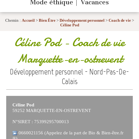
Mode éthique
Vacances
Chemin :
Accueil
>
Bien Être
>
Développement personnel
>
Coach de vie
>
Céline Pod
Céline Pod
- Coach de vie
Marquette-en-ostrevent
Développement personnel - Nord-Pas-De-
Calais
Céline Pod
59252 MARQUETTE-EN-OSTREVENT
N°SIRET : 75399295700013
0660021156 (Appelez de la part de Bio & Bien-être.fr
®)